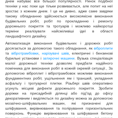
днем набуває все більшої популярності. Ринок подібної
техніки у нас поки ще тільки розвивається, але попит на неї
зростає з кожним днем. І це не дивно, адже саме завдяки
такому обладнанню здійснюється високоякісне виконання
будівельних робіт, робіт по прокладанню і ремонту
дорожнього покриття та тротуарів і можливо найкоротші
терміни реалізувати найсміливіші ідеї в області
ландшафтного дизайну.
Автоматизація виконання будівельних і дорожніх робіт
досягається за допомогою такого обладнання, як
віброплити
та
вібротрамбовки
,
нарізувачі швів
, електричні і бензинові
бурильні установки і
затирочні машини
. Вузька спеціалізація
малої дорожньої техніки дозволяє придбати надійного
помічника для виконання робіт в кожній окремій ситуації., За
допомогою віброплит і вібротрамбовок можливе виконання
фундаментних робіт, ущільнення ям і траншей, укладання
асфальту і тротуарної плитки. Різьбярі швів оперативно
усунуть місцеві дефекти дорожнього покриття. Зробити
доріжки на присадибній ділянці або під'їзд до офісу
декоративним і виділяється по дизайну можна за допомогою
мозаїчно-шліфувальних машин, які призначені для
шліфування, вирівнювання та полірування горизонтальних
поверхонь. Функцію вирівнювання та шліфування бетону