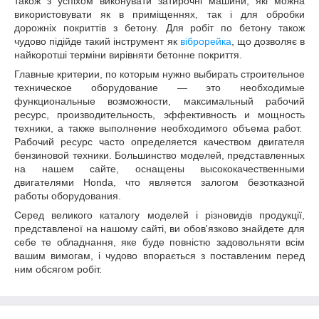
також з успіхом виконувати затирочні машини, які можна
використовувати як в приміщеннях, так і для обробки
дорожніх покриттів з бетону. Для робіт по бетону також
чудово підійде такий інструмент як
віброрейка
, що дозволяє в
найкоротші терміни вирівняти бетонне покриття.
Главные критерии, по которым нужно выбирать строительное
техническое оборудование — это необходимые
функциональные возможности, максимальный рабочий
ресурс, производительность, эффективность и мощность
техники, а также выполнение необходимого объема работ.
Рабочий ресурс часто определяется качеством двигателя
бензиновой техники. Большинство моделей, представленных
на нашем сайте, оснащены высококачественными
двигателями Honda, что является залогом безотказной
работы оборудования.
Серед великого каталогу моделей і різновидів продукції,
представленої на нашому сайті, ви обов'язково знайдете для
себе те обладнання, яке буде повністю задовольняти всім
вашим вимогам, і чудово впорається з поставленим перед
ним обсягом робіт.