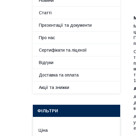
Новини
Статті
Презентації та документи
М
ц
Про нас
П
п
Сертифікати та ліцензії
О
т
Відгуки
п
м
т
Доставка та оплата
1
Акції та знижки
А
д
в
ФІЛЬТРИ
А
у
е
Ціна