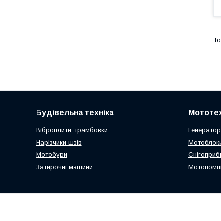
Будівельна техніка
Мототех
Віброплити, трамбовки
Генератор
Нарізчики швів
Мотоблоки
Мотобури
Снігоприб
Затирочні машини
Мотопомп