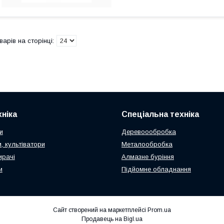
ніка
Спеціальна техніка
и
Деревоообробка
, культіватори
Металообробка
ирачі
Алмазне буріння
и
Підйомне обладнання
Сайт створений на маркетплейсі
Prom.ua
Продавець на Bigl.ua