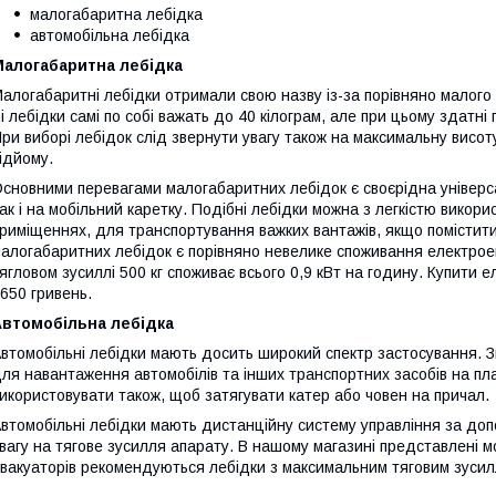
малогабаритна лебідка
автомобільна лебідка
Малогабаритна лебідка
алогабаритні лебідки отримали свою назву із-за порівняно малого
і лебідки самі по собі важать до 40 кілограм, але при цьому здатні 
ри виборі лебідок слід звернути увагу також на максимальну висоту
ідйому.
сновними перевагами малогабаритних лебідок є своєрідна універсал
ак і на мобільний каретку. Подібні лебідки можна з легкістю викор
риміщеннях, для транспортування важких вантажів, якщо помістити
алогабаритних лебідок є порівняно невелике споживання електроен
ягловом зусиллі 500 кг споживає всього 0,9 кВт на годину. Купити е
650 гривень.
Автомобільна лебідка
втомобільні лебідки мають досить широкий спектр застосування. З
ля навантаження автомобілів та інших транспортних засобів на пла
икористовувати також, щоб затягувати катер або човен на причал.
втомобільні лебідки мають дистанційну систему управління за доп
вагу на тягове зусилля апарату. В нашому магазині представлені м
вакуаторів рекомендуються лебідки з максимальним тяговим зусил