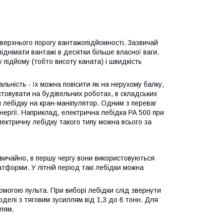
 верхнього порогу вантажопідйомності. Зазвичай
піднімати вантажі в десятки більше власної ваги.
 підйому (тобто висоту каната) і швидкість
ьність - їх можна повісити як на нерухому балку,
истовувати на будівельних роботах, в складських
 лебідку на кран-маніпулятор. Одним з переваг
ергії. Наприклад, електрична лебідка РА 500 при
лектричну лебідку такого типу можна всього за
вичайно, в першу чергу вони використовуються
тформи. У літній період такі лебідки можна
омогою пульта. При виборі лебідки слід звернути
оделі з тяговим зусиллям від 1,3 до 6 тонн. Для
лям.