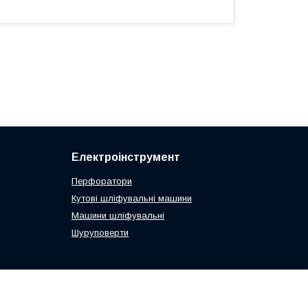
Електроінструмент
Перфоратори
Кутові шліфувальні машини
Машини шліфувальні
Шуруповерти