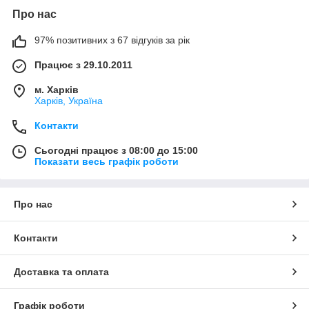
автомагістралях як комунально-дорожня техніка.
Про нас
Часто ми навіть не помічаємо роботи комунальних служб,
адже вулиці залишаються чистими: сміття вчасно вивозиться,
97% позитивних з 67 відгуків за рік
сніг розчищається, слизькі ділянки посипаються реагентами,
Працює з 29.10.2011
а восени оперативно прибирається опале листя. За всім цим
стоять дорожньо-комунальні служби, які використовують
м. Харків
сучасні прибиральні машини та ефективну спецтехніку, що
Харків, Україна
дозволяє швидко справлятися з будь-якими завданнями.
Наш магазин – це онлайн-майданчик, де представлено
Контакти
широкий вибір комунальної прибиральної техніки:
підмітальних машин, обладнання для прибирання вулиць і
Сьогодні працює з 08:00 до 15:00
Показати весь графік роботи
доріг. Тут можна легко придбати потрібну спецтехніку за
вигідною ціною, що відповідає її високій якості.
Про нас
Контакти
Доставка та оплата
Графік роботи