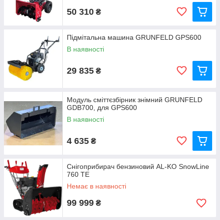
50 310
₴
Підмітальна машина GRUNFELD GPS600
В наявності
29 835
₴
Модуль сміттєзбірник знімний GRUNFELD
GDB700, для GPS600
В наявності
4 635
₴
Снігоприбирач бензиновий AL-KO SnowLine
760 TE
Немає в наявності
99 999
₴