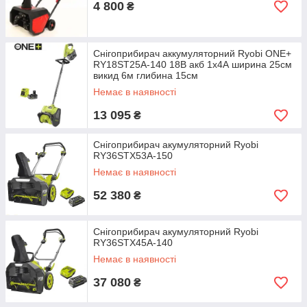
4 800
₴
Снігоприбирач аккумуляторний Ryobi ONE+
RY18ST25A-140 18В акб 1х4А ширина 25см
викид 6м глибина 15см
Немає в наявності
13 095
₴
Снігоприбирач акумуляторний Ryobi
RY36STX53A-150
Немає в наявності
52 380
₴
Снігоприбирач акумуляторний Ryobi
RY36STX45A-140
Немає в наявності
37 080
₴