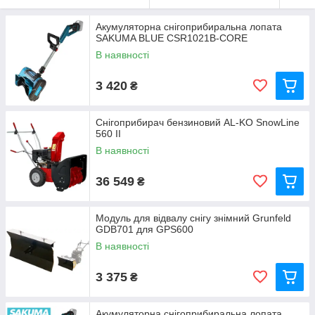
Акумуляторна снігоприбиральна лопата
SAKUMA BLUE CSR1021B-CORE
В наявності
3 420
₴
Снігоприбирач бензиновий AL-KO SnowLine
560 II
В наявності
36 549
₴
Модуль для відвалу снігу знімний Grunfeld
GDB701 для GPS600
В наявності
3 375
₴
Акумуляторна снігоприбиральна лопата