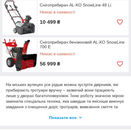
Снігоприбирач AL-KO SnowLine 48 Li
Немає в наявності
10 499
₴
Снігоприбирач бензиновий AL-KO SnowLine
700 E
Немає в наявності
56 999
₴
На міських вулицях усе рідше можна зустріти двірників, які
прибирають тротуари вручну – зазвичай вони працюють
лише у дворах багатоповерхівок. Їхню роботу значною мірою
замінила спеціальна техніка, яка швидше та якісніше виконує
завдання з очищення доріг, тротуарів, вивезення сміття та
підтримання чистоти. Таке обладнання має широкий спектр
Показати все
застосування: міські прибиральні машини використовуються
не лише в містах, а й на промислових підприємствах,
заводах, у сільській місцевості та на міжміських