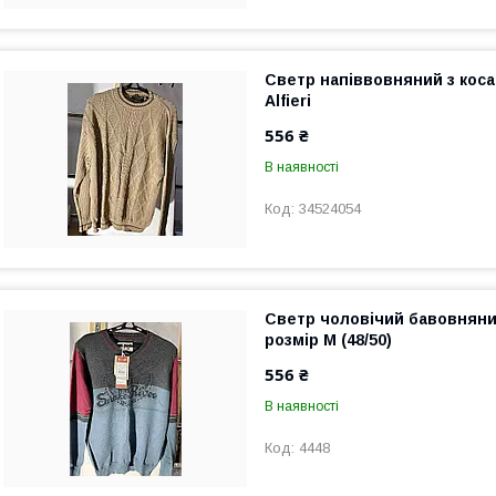
Светр напіввовняний з кос
Alfieri
556 ₴
В наявності
34524054
Светр чоловічий бавовняни
розмір М (48/50)
556 ₴
В наявності
4448