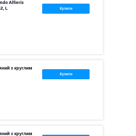
do Alfieriз
2, L
Купити
яний з круглим
Купити
яний з круглим