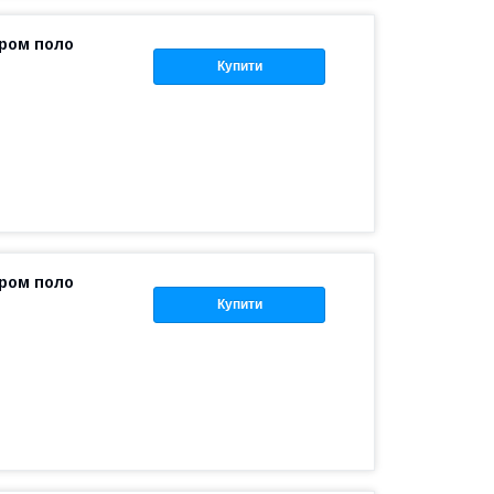
іром поло
Купити
іром поло
Купити