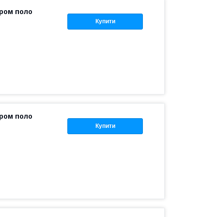
іром поло
Купити
іром поло
Купити