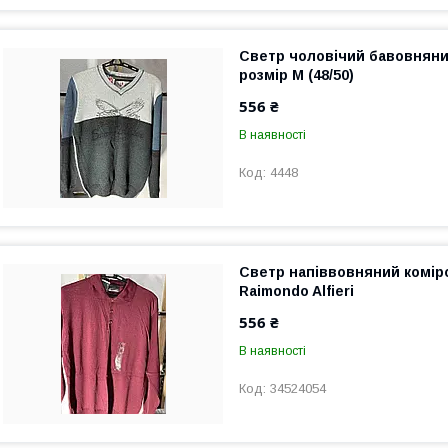
Светр чоловічий бавовняни
розмір М (48/50)
556 ₴
В наявності
4448
Светр напіввовняний комір
Raimondo Alfieri
556 ₴
В наявності
34524054