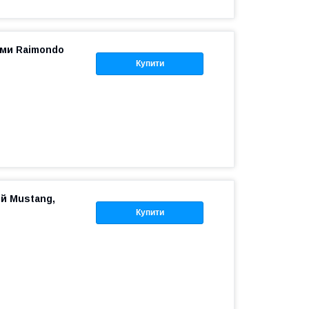
ами Raimondo
Купити
й Mustang,
Купити