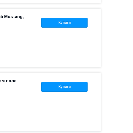
й Mustang,
Купити
ом поло
Купити