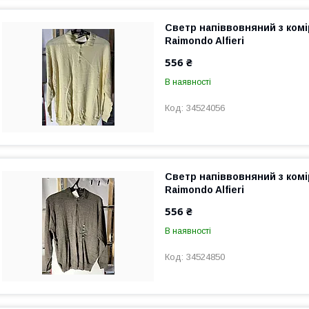
Светр напіввовняний з ком
Raimondo Alfieri
556 ₴
В наявності
34524056
Светр напіввовняний з ком
Raimondo Alfieri
556 ₴
В наявності
34524850