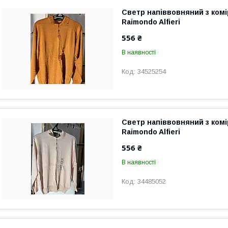
Светр напіввовняний з ком
Raimondo Alfieri
556 ₴
В наявності
34525254
Светр напіввовняний з ком
Raimondo Alfieri
556 ₴
В наявності
34485052