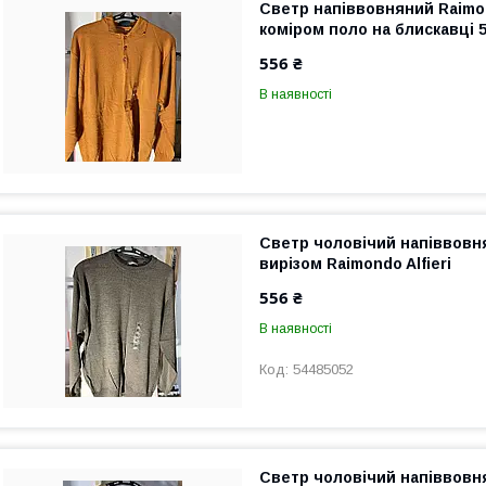
Светр напіввовняний Raimon
коміром поло на блискавці 5
556 ₴
В наявності
Светр чоловічий напіввовн
вирізом Raimondo Alfieri
556 ₴
В наявності
54485052
Светр чоловічий напіввовн