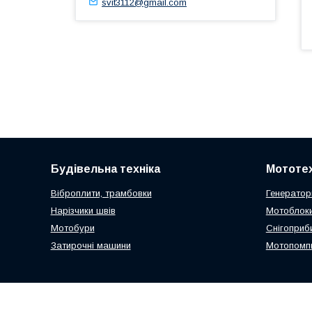
svit3112@gmail.com
Будівельна техніка
Мототех
Віброплити, трамбовки
Генератор
Нарізчики швів
Мотоблоки
Мотобури
Снігоприб
Затирочні машини
Мотопомп