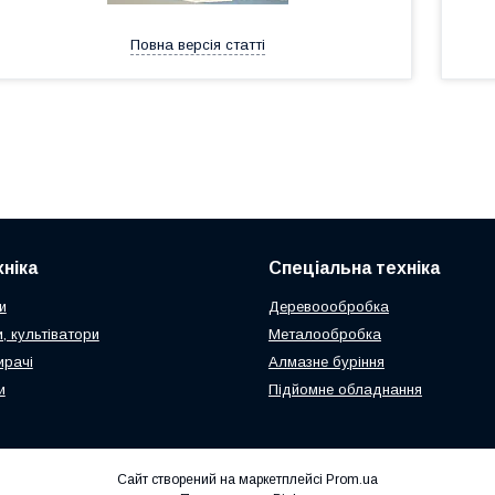
Повна версія статті
ніка
Спеціальна техніка
и
Деревоообробка
, культіватори
Металообробка
ирачі
Алмазне буріння
и
Підйомне обладнання
Сайт створений на маркетплейсі
Prom.ua