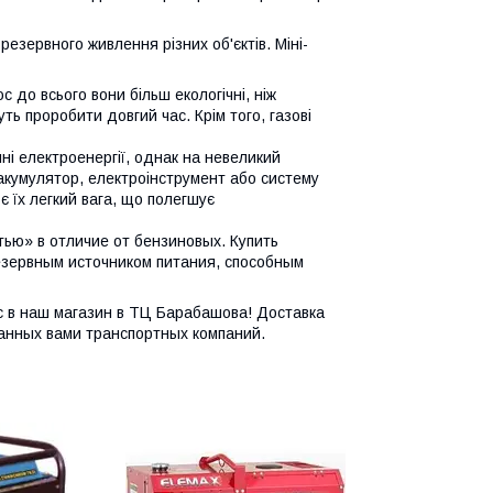
езервного живлення різних об'єктів. Міні-
 до всього вони більш екологічні, ніж
ь проробити довгий час. Крім того, газові
ні електроенергії, однак на невеликий
 акумулятор, електроінструмент або систему
 їх легкий вага, що полегшує
ью» в отличие от бензиновых. Купить
езервным источником питания, способным
с в наш магазин в ТЦ Барабашова! Доставка
анных вами транспортных компаний.