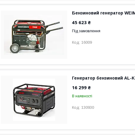
Бензиновий генератор WEI
45 623 ₴
Під замовлення
16009
Генератор бензиновий AL-K
16 299 ₴
В наявності
130930