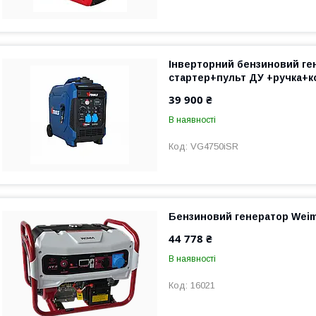
Інверторний бензиновий ге
стартер+пульт ДУ +ручка+к
39 900 ₴
В наявності
VG4750iSR
Бензиновий генератор Wei
44 778 ₴
В наявності
16021