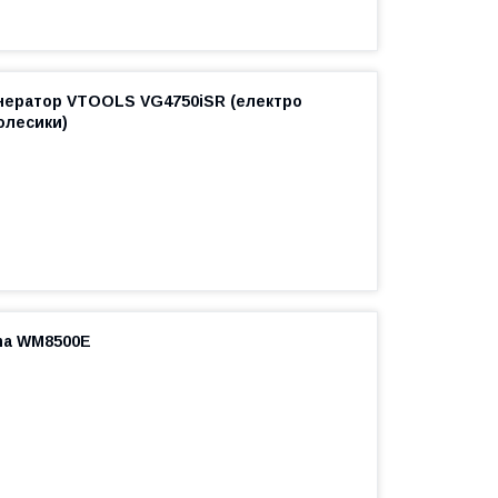
нератор VTOOLS VG4750iSR (електро
олесики)
ma WM8500E