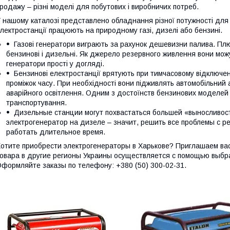
родажу – різні моделі для побутових і виробничих потреб.
 нашому каталозі представлено обладнання різної потужності для р
лектростанції працюють на природному газі, дизелі або бензині.
Газові генератори виграють за рахунок дешевизни палива. Плюс
бензинові і дизельні. Як джерело резервного живлення вони можут
генератори прості у догляді.
Бензинові електростанції врятують при тимчасовому відключен
проміжок часу. При необхідності вони підживлять автомобільний
аварійного освітлення. Одним з достоїнств бензинових моделей є
транспортування.
Дизельные станции могут похвастаться большей «выносливост
электрогенератор на дизеле – значит, решить все проблемы с р
работать длительное время.
отите приобрести электрогенераторы в Харькове? Приглашаем ва
овара в другие регионы Украины осуществляется с помощью выбр
формляйте заказы по телефону: +380 (50) 300-02-31.