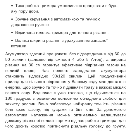
Тиха робота тримера уможливлює працювати в будь-
яку пору доби.
Зручне керування з автоматикою та гнучкою
додатковою ручкою.
Відхилена головка тримера для точного різання.
Велика ширина різання з урахуванням запасної
котушки.
Акумулятор здатний працювати без підзаряджання від 60 до
80 хвилин (залежно від ємності 4 або 5 А·год), а ширина
різання на 30 см гарантує ефективне підрізання газону на
великій площі. Час повного заряджання акумулятора
становить відповідно 90/120 хвилин. Цей продуктивний
прилад для вільного підрізання у Вашому саду має достатню
енергію, щоб зручно та точно підрівняти траву в важких місцях
вашого саду. Водночас гнучка головка, що відхиляється на
180 градусів, з різальною волосінню обладнана скобою для
захисту рослин. Вона забезпечує найкращу точність різання
біля краю газону, під кущами та біля стін. За допомогою
автоматики натискання можна оптимально налаштувати
довжину різальної волосіні прямо під час роботи тримера, для
чого досить коротко притиснути різальну головку до ґрунту,