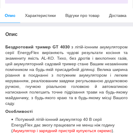
Опис
Характеристики
Відгуки про товар
Доставка
Опис
Бездротовий тример GT 4030
з літій-іонним акумулятором
серії EnergyFlex вирізняють чудові результати косіння та
знамениту якість AL-KO. Тихо, без дротів і вихлопних газів,
цей акумуляторний садовий тример стане Вашим незамінним
помічником на будь-якій присадибній ділянці. Велика ширина
різання в поєднанні з потужним акумулятором і легким
керуванням, реалізованим завдяки
регульованою додатковою
ручкою, гнучкою різальною головкою й автоматикою
натискання полегшить точне підрізання трави на будь-якому
майданчику, з будь-якого краю та в будь-якому місці Вашого
саду.
Особливості
Потужний
літій-іонний
акумулятор 40 В серії
EnergyFlex дає змогу працювати не менш ніж годину
(
Акумулятор і зарядний пристрій купуються окремо
).