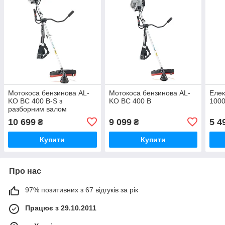
Мотокоса бензинова AL-
Мотокоса бензинова AL-
Еле
KO BC 400 B-S з
KO BC 400 B
1000
разборним валом
10 699
9 099
5 4
₴
₴
Купити
Купити
Про нас
97% позитивних з 67 відгуків за рік
Працює з 29.10.2011