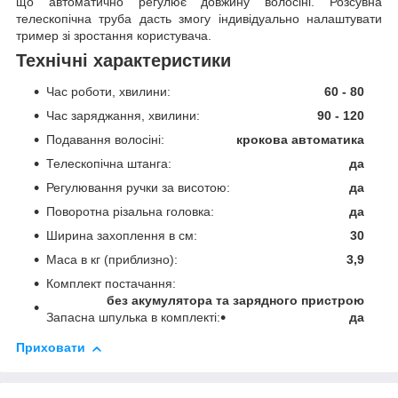
що автоматично регулює довжину волосіні. Розсувна
телескопічна труба дасть змогу індивідуально налаштувати
тример зі зростання користувача.
Технічні характеристики
Час роботи, хвилини:
60 - 80
Час заряджання, хвилини:
90 - 120
Подавання волосіні:
крокова автоматика
Телескопічна штанга:
да
Регулювання ручки за висотою:
да
Поворотна різальна головка:
да
Ширина захоплення в см:
30
Маса в кг (приблизно):
3,9
Комплект постачання:
без акумулятора та зарядного пристрою
Запасна шпулька в комплекті:
да
Приховати