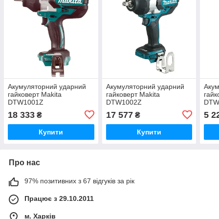
Акумуляторний ударний
Акумуляторний ударний
Акум
гайковерт Makita
гайковерт Makita
гайк
DTW1001Z
DTW1002Z
DTW
18 333
17 577
5 2
₴
₴
Купити
Купити
Про нас
97% позитивних з 67 відгуків за рік
Працює з 29.10.2011
м. Харків