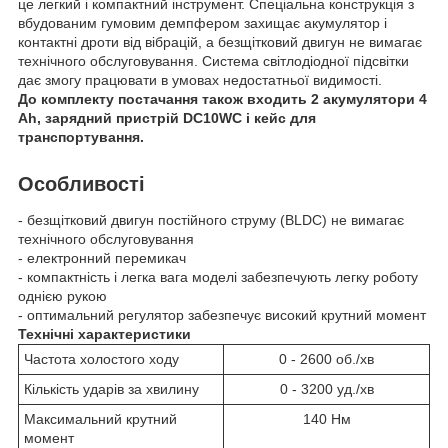
це легкий і компактний інструмент. Спеціальна конструкція з
вбудованим гумовим демпфером захищає акумулятор і
контактні дроти від вібрацій, а безщітковий двигун не вимагає
технічного обслуговування. Система світлодіодної підсвітки
дає змогу працювати в умовах недостатньої видимості.
До комплекту постачання також входить 2 акумулятори 4
Аh, зарядний пристрій DC10WC і кейс для
транспортування.
Особливості
- безщітковий двигун постійного струму (BLDC) не вимагає
технічного обслуговування
- електронний перемикач
- компактність і легка вага моделі забезпечують легку роботу
однією рукою
- оптимальний регулятор забезпечує високий крутний момент
Технічні характеристики
Частота холостого ходу
0 - 2600 об./хв
Кількість ударів за хвилину
0 - 3200 уд./хв
Максимальний крутний
140 Нм
момент