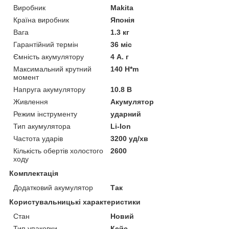
Виробник
Makita
Країна виробник
Японія
Вага
1.3 кг
Гарантійний термін
36 міс
Ємність акумулятору
4 А. г
Максимальний крутний
140 H*m
момент
Напруга акумулятору
10.8 В
Живлення
Акумулятор
Режим інструменту
ударний
Тип акумулятора
Li-Ion
Частота ударів
3200 уд/хв
Кількість обертів холостого
2600
ходу
Комплектація
Додатковий акумулятор
Так
Користувальницькі характеристики
Стан
Новий
Тип упаковки
Кейс