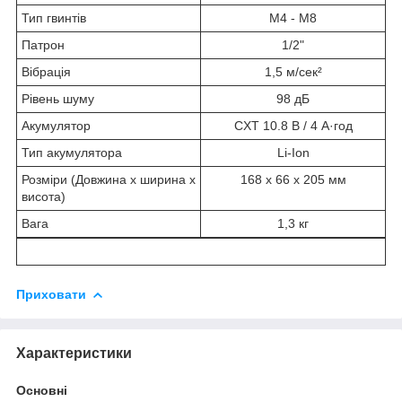
Тип гвинтів
M4 - M8
Патрон
1/2"
Вібрація
1,5 м/сек²
Рівень шуму
98 дБ
Акумулятор
CXT 10.8 В / 4 А·год
Тип акумулятора
Li-Ion
Розміри (Довжина х ширина х
168 х 66 х 205 мм
висота)
Вага
1,3 кг
Приховати
Характеристики
Основні