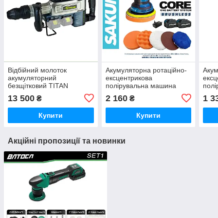
Відбійний молоток
Акумуляторна ротаційно-
Акум
акумуляторний
ексцентрикова
ексц
безщітковий TITAN
полірувальна машина
полі
PM4540B-CORE (42В
SAKUMA CTDA1221B-
SAK
13 500
2 160
1 3
₴
₴
(21Вх2), 45 Дж, SDS-Max,
CORE SET124SB
COR
(без акб та ЗП)
Купити
Купити
Акційні пропозиції та новинки