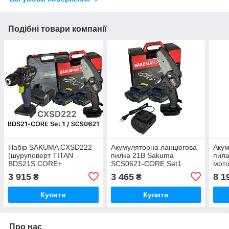
Подібні товари компанії
Набір SAKUMA CXSD222
Акумуляторна ланцюгова
Акум
(шуруповерт TITAN
пилка 21В Sakuma
пила
BDS21S CORE+
SCS0621-CORE Set1
мот
акумуляторна ланцюгова
PCS
3 915
3 465
8 1
₴
₴
пилка SAKUMA SCS0621-
CORE
Купити
Купити
Про нас