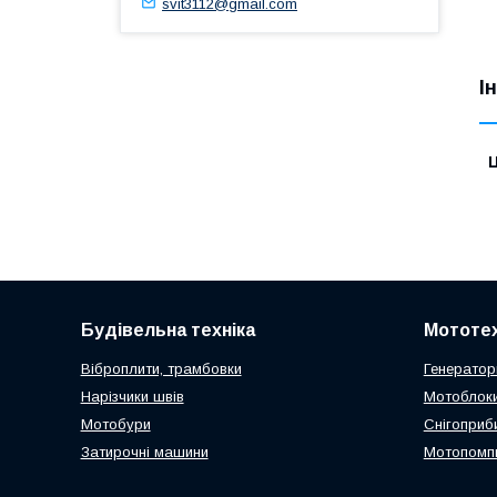
svit3112@gmail.com
І
Ц
Будівельна техніка
Мототех
Віброплити, трамбовки
Генератор
Нарізчики швів
Мотоблоки
Мотобури
Снігоприб
Затирочні машини
Мотопомп