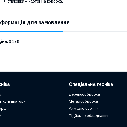
Упаковка – картонна коробка.
нформація для замовлення
іна:
945 ₴
ніка
Спеціальна техніка
и
Деревоообробка
, культіватори
Металообробка
ирачі
Алмазне буріння
и
Підйомне обладнання