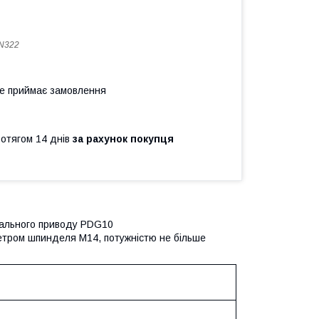
N322
не приймає замовлення
ротягом 14 днів
за рахунок покупця
сального приводу PDG10
етром шпинделя М14, потужністю не більше