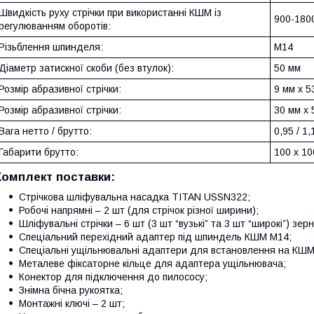
Швидкість руху стрічки при використанні КШМ із
900-1800
регулюванням оборотів:
Різьблення шпинделя:
М14
Діаметр затискної скоби (без втулок):
50 мм
Розмір абразивної стрічки:
9 мм x 5
Розмір абразивної стрічки:
30 мм x 
Вага нетто / брутто:
0,95 / 1,
Габарити брутто:
100 х 10
Комплект поставки:
Стрічкова шліфувальна насадка TITAN USSN322;
Робочі напрямні – 2 шт (для стрічок різної ширини);
Шліфувальні стрічки – 6 шт (3 шт “вузькі” та 3 шт “широкі”) зер
Спеціальний перехідний адаптер під шпиндель КШМ М14;
Спеціальні ущільнювальні адаптери для встановлення на КШМ
Металеве фіксаторне кільце для адаптера ущільнювача;
Конектор для підключення до пилососу;
Знімна бічна рукоятка;
Монтажні ключі – 2 шт;