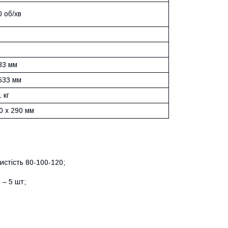
 об/хв
33 мм
533 мм
1 кг
0 х 290 мм
нистість 80-100-120;
 – 5 шт;