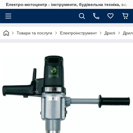
Електро-мотоцентр - інструменти, будівельна техніка, садов
Товари та послуги
Електроінструмент
Дрилі
Дрил