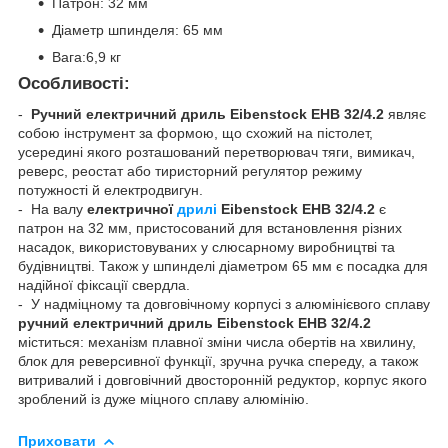
Патрон: 32 мм
Діаметр шпинделя: 65 мм
Вага:6,9 кг
Особливості:
-
Ручний електричний дриль Eibenstock EHB 32/4.2
являє
собою інструмент за формою, що схожий на пістолет,
усередині якого розташований перетворювач тяги, вимикач,
реверс, реостат або тиристорний регулятор режиму
потужності й електродвигун.
- На валу
електричної
дрилі
Eibenstock EHB 32/4.2
є
патрон на 32 мм, пристосований для встановлення різних
насадок, використовуваних у слюсарному виробництві та
будівництві. Також у шпинделі діаметром 65 мм є посадка для
надійної фіксації свердла.
- У надміцному та довговічному корпусі з алюмінієвого сплаву
ручний електричний дриль Eibenstock EHB 32/4.2
міститься: механізм плавної зміни числа обертів на хвилину,
блок для реверсивної функції, зручна ручка спереду, а також
витривалий і довговічний двосторонній редуктор, корпус якого
зроблений із дуже міцного сплаву алюмінію.
Приховати