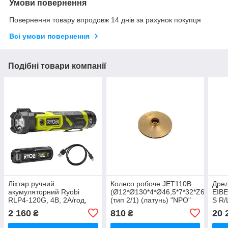
Умови повернення
Повернення товару впродовж 14 днів за рахунок покупця
Всі умови повернення
Подібні товари компанії
Ліхтар ручний
Колесо робоче JET110В
Дрел
акумуляторний Ryobi
(Ø12*Ø130*4*Ø46,5*7*32*Z6)
EIB
RLP4-120G, 4В, 2А/год,
(тип 2/1) (латунь) "NPO"
S R/
640лм
(A05/021)
2 160
810
20 
₴
₴