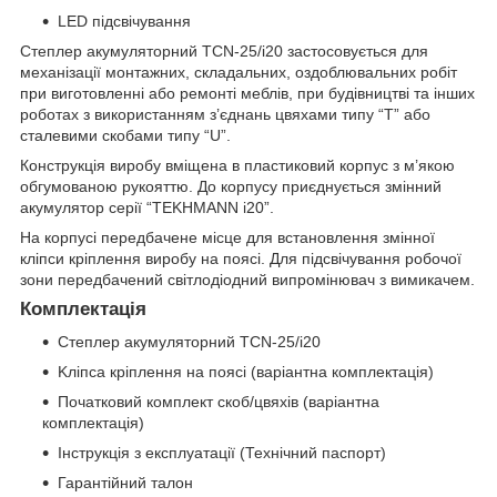
LED підсвічування
Степлер акумуляторний TCN-25/i20 застосовується для
механізації монтажних, складальних, оздоблювальних робіт
при виготовленні або ремонті меблів, при будівництві та інших
роботах з використанням з’єднань цвяхами типу “T” або
сталевими скобами типу “U”.
Конструкція виробу вміщена в пластиковий корпус з м’якою
обгумованою рукояттю. До корпусу приєднується змінний
акумулятор серії “TEKHMANN i20”.
На корпусі передбачене місце для встановлення змінної
кліпси кріплення виробу на поясі. Для підсвічування робочої
зони передбачений світлодіодний випромінювач з вимикачем.
Комплектація
Степлер акумуляторний TCN-25/i20
Kліпса кріплення на поясі (варіантна комплектація)
Початковий комплект скоб/цвяхів (варіантна
комплектація)
Інструкція з експлуатації (Технічний паспорт)
Гарантійний талон