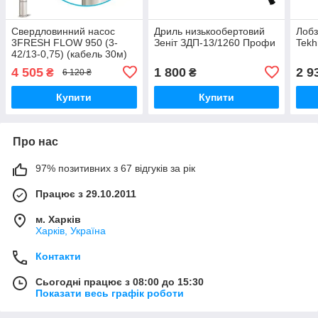
Свердловинний насос
Дриль низькообертовий
Лобз
3FRESH FLOW 950 (3-
Зеніт ЗДП-13/1260 Профи
Tekh
42/13-0,75) (кабель 30м)
"rudes"
4 505
1 800
2 9
₴
₴
6 120 ₴
Купити
Купити
Про нас
97% позитивних з 67 відгуків за рік
Працює з 29.10.2011
м. Харків
Харків, Україна
Контакти
Сьогодні працює з 08:00 до 15:30
Показати весь графік роботи