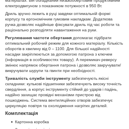
матеріалах. Він обладнаний низькообертовим продуктивним
електродвигуном з показником потужності в 950 Вт.
Дриль зручно лежить в руці завдяки оптимальній формі
корпусу та ергономічним гумовим накладкам. Додаткова
ручка дозволяє надійніше фіксувати дриль під час роботи та
раціонально розподіляти навантаження на руки.
Регулювання частоти обертання
допомагає підібрати
оптимальний робочий режим для кожного матеріалу. Кількість
оборотів в хвилину від 0 – 1100. Для більшої надійності
насадки закріплюються за допомогою патрона з ключем
(інформація в особливостях товару). А перемикач реверсу
змінює напрямок обертання патрона і дозволяє закручувати/
викручувати шурупи та гвинти при необхідності.
Тривалість служби інструменту
забезпечують якісні
складники: кулькові підшипники забезпечують високу точність
свердління, а корпус інструменту стійкий до ударів і падінь,
надійно захищає провідні механізми пристрою від
пошкоджень. Система вентиляційних отворів забезпечує
циркуляцію повітря та охолодження нагрітих деталей.
Комплектація
Картонна коробка