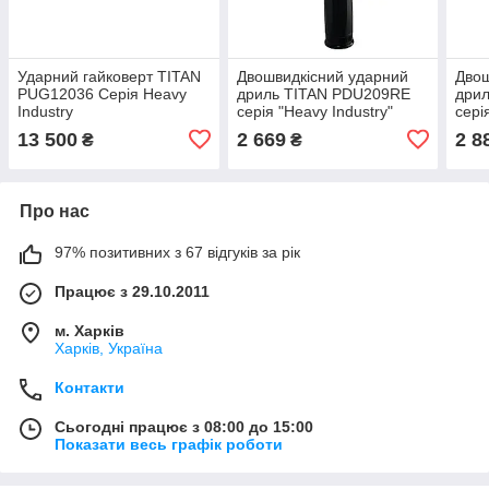
Ударний гайковерт TITAN
Двошвидкісний ударний
Двош
PUG12036 Серія Heavy
дриль TITAN PDU209RE
дри
Industry
серія "Heavy Industry"
сері
13 500
2 669
2 8
₴
₴
Про нас
97% позитивних з 67 відгуків за рік
Працює з 29.10.2011
м. Харків
Харків, Україна
Контакти
Сьогодні працює з 08:00 до 15:00
Показати весь графік роботи