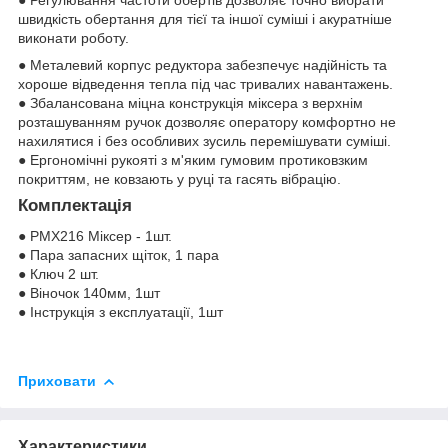
● Регулювання частоти обертів дозволяє точно вибрати
швидкість обертання для тієї та іншої суміші і акуратніше
виконати роботу.
● Металевий корпус редуктора забезпечує надійність та
хороше відведення тепла під час тривалих навантажень.
● Збалансована міцна конструкція міксера з верхнім
розташуванням ручок дозволяє оператору комфортно не
нахилятися і без особливих зусиль перемішувати суміші.
● Ергономічні рукояті з м'яким гумовим протиковзким
покриттям, не ковзають у руці та гасять вібрацію.
Комплектація
● PMX216 Міксер - 1шт.
● Пара запасних щіток, 1 пара
● Ключ 2 шт.
● Віночок 140мм, 1шт
● Інструкція з експлуатації, 1шт
Приховати
Характеристики