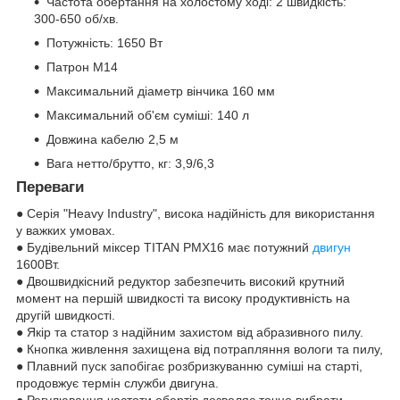
Частота обертання на холостому ході: 2 швидкість:
300-650 об/хв.
Потужність: 1650 Вт
Патрон М14
Максимальний діаметр вінчика 160 мм
Максимальний об'єм суміші: 140 л
Довжина кабелю 2,5 м
Вага нетто/брутто, кг: 3,9/6,3
Переваги
● Серія "Heavy Industry", висока надійність для використання
у важких умовах.
● Будівельний міксер TITAN PMX16 має потужний
двигун
1600Вт.
● Двошвидкісний редуктор забезпечить високий крутний
момент на першій швидкості та високу продуктивність на
другій швидкості.
● Якір та статор з надійним захистом від абразивного пилу.
● Кнопка живлення захищена від потрапляння вологи та пилу,
● Плавний пуск запобігає розбризкуванню суміші на старті,
продовжує термін служби двигуна.