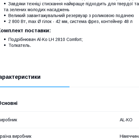
Завдяки техніці стискання найкраще підходить для твердої та
та зелених молодих насаджень
Великий завантажувальний резервуар з роликовою подачею
2 800 Вт, max Ø гілок - 42 мм, система фрез, контейнер 48 л
Комплект поставки:
Подрібнювач Al-Ko LH 2810 Comfort;
Толкатель.
арактеристики
Основні
иробник
AL-KO
раїна виробник
Німеччин