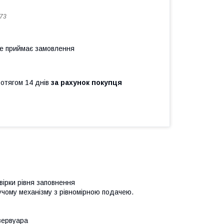
73
не приймає замовлення
ротягом 14 днів
за рахунок покупця
вірки рівня заповнення
учому механізму з рівномірною подачею.
зервуара