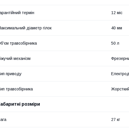
арантійний термін
12 міс
аксимальний діаметр гілок
40 мм
б'єм травозбірника
50 л
іжучий механізм
Фрезерн
ип приводу
Електрод
ип травозбірника
Жорстки
Габаритні розміри
ага
27 кг