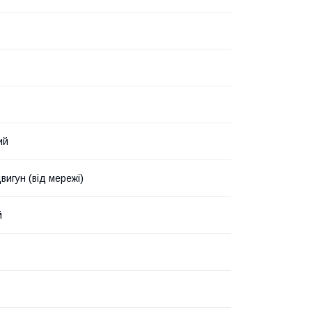
ий
вигун (від мережі)
й