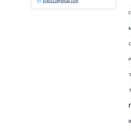
svit3112@gmail.com
Г
М
О
Р
Т
Т
В