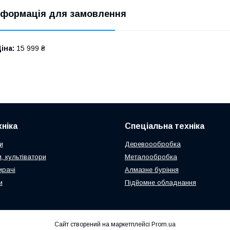
нформація для замовлення
іна:
15 999 ₴
ніка
Спеціальна техніка
и
Деревоообробка
, культіватори
Металообробка
ирачі
Алмазне буріння
и
Підйомне обладнання
Сайт створений на маркетплейсі
Prom.ua