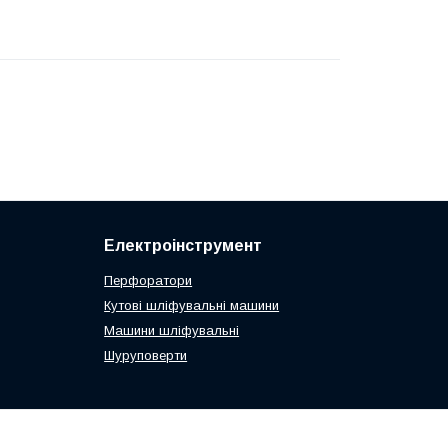
Електроінструмент
Перфоратори
Кутові шліфувальні машини
Машини шліфувальні
Шуруповерти