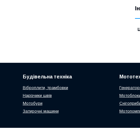
І
Ц
Будівельна техніка
Мототех
Віброплити, трамбовки
Генератор
Нарізчики швів
Мотоблоки
Мотобури
Снігоприб
Затирочні машини
Мотопомп