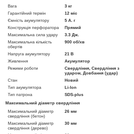
Вага
3 кг
Гарантійний термін
12 міс
Ємність акумулятору
5 А. г
Конструкція перфоратора
Прямий
Максимальна сила удару
3.3 Дж.
Максимальна кількість
900 об/хв
обертів
Напруга акумулятору
21 В
Живлення
Акумулятор
Режими роботи
Свердління, Свердління з
ударом, Довбання (удар)
Стан
Новий
Тип акумулятора
Li-Ion
Тип патрона
SDS-plus
Максимальний діаметр свердління
Максимальний діаметр
26 мм
свердління (бетон)
Максимальний діаметр
30 мм
свердління (дерево)