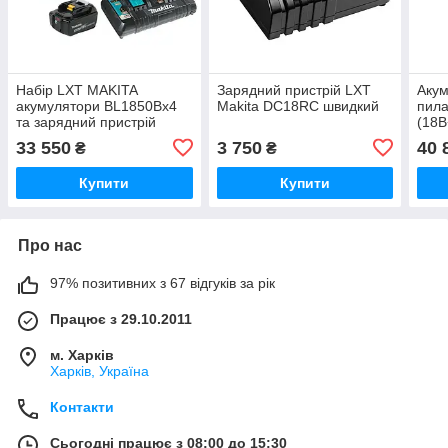
Набір LXT MAKITA
Зарядний пристрій LXT
Аку
акумулятори BL1850Bx4
Makita DC18RC швидкий
пил
та зарядний пристрій
(18В
DC18RD, Makpac3
DC1
33 550
3 750
40 
₴
₴
Купити
Купити
Про нас
97% позитивних з 67 відгуків за рік
Працює з 29.10.2011
м. Харків
Харків, Україна
Контакти
Сьогодні працює з 08:00 до 15:30