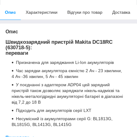
Опис
Характеристики
Відгуки про товар
Доставка
Опис
Швидкозарядний пристрій Makita DC18RC
(630718-5):
переваги
Призначена для заряджання Li-Ion акумуляторів
Час зарядки акумулятора ємністю 2 Ач - 23 хвилини,
4 Ач -36 хвилин, 5 Ач - 45 хвилин
У поєднанні з адаптером ADP04 цей зарядний
пристрій також дозволяє заряджати нікель-кадмієві та
нікель-металогідридні акумуляторні батареї в діапазоні
від 7,2 до 18 В
Підходить для акумуляторів серії LXT
Несумісний із акумуляторами серії G: BL1813G,
BL1815G, BL1413G, BL1415G