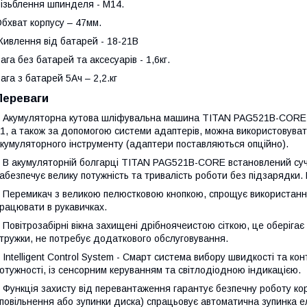
ізьблення шпинделя - М14.
бхват корпусу – 47мм.
ивлення від батарей - 18-21В
ага без батарей та аксесуарів - 1,6кг.
ага з батарей 5Ач – 2,2.кг
Переваги
 Акумуляторна кутова шліфувальна машина TITAN PAG521B-CORE 
1, а також за допомогою системи адаптерів, можна використовувати
кумуляторного інструменту (адаптери поставляються опційно).
 В акумуляторній болгарці TITAN PAG521B-CORE встановлений суч
абезпечує велику потужність та тривалість роботи без підзарядки.
 Перемикач з великою пелюстковою кнопкою, спрощує використанн
рацювати в рукавичках.
 Повітрозабірні вікна захищені дрібноячеистою сіткою, це оберігає
тружки, не потребує додаткового обслуговування.
 Intelligent Control System - Смарт система вибору швидкості та к
отужності, із сенсорним керуванням та світлодіодною індикацією.
 Функція захисту від перевантаження гарантує безпечну роботу кори
повільнення або зупинки диска) спрацьовує автоматична зупинка 