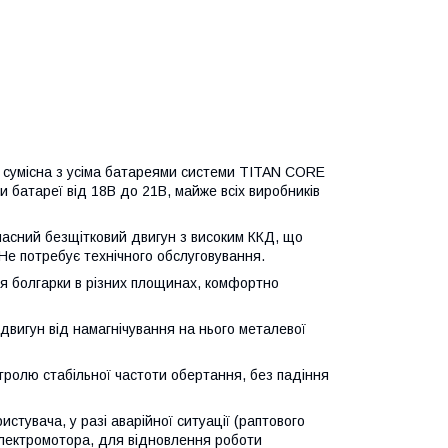
сумісна з усіма батареями системи TITAN CORE
 батареї від 18В до 21В, майже всіх виробників
асний безщітковий двигун з високим ККД, що
 Не потребує технічного обслуговування.
я болгарки в різних площинах, комфортно
 двигун від намагнічування на нього металевої
онтролю стабільної частоти обертання, без падіння
стувача, у разі аварійної ситуації (раптового
електромотора, для відновлення роботи