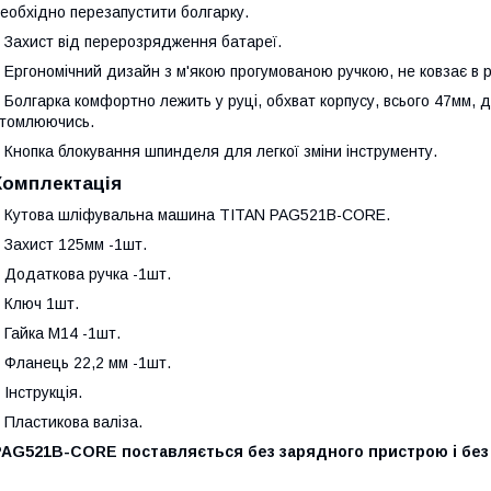
еобхідно перезапустити болгарку.
 Захист від перерозрядження батареї.
 Ергономічний дизайн з м'якою прогумованою ручкою, не ковзає в ру
 Болгарка комфортно лежить у руці, обхват корпусу, всього 47мм,
томлюючись.
 Кнопка блокування шпинделя для легкої зміни інструменту.
Комплектація
 Кутова шліфувальна машина TITAN PAG521B-CORE.
 Захист 125мм -1шт.
 Додаткова ручка -1шт.
 Ключ 1шт.
 Гайка М14 -1шт.
 Фланець 22,2 мм -1шт.
 Інструкція.
 Пластикова валіза.
PAG521B-CORE поставляється без зарядного пристрою і без