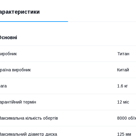
арактеристики
Основні
иробник
Титан
раїна виробник
Китай
ага
1.6 кг
арантійний термін
12 міс
аксимальна кількість обертів
8000 об/
аксимальний діаметр диска
125 мм