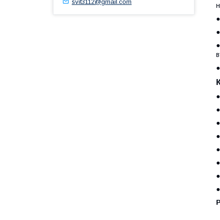
svit3112@gmail.com
н
●
●
●
в
●
●
●
●
●
●
●
●
●