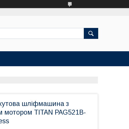
кутова шліфмашина з
 мотором TITAN PAG521B-
ess