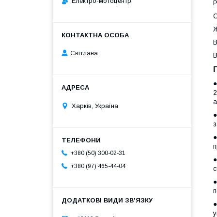
Електро-мотоцентр
Р
О
Ж
В
Світлана
В
●
2
а
Харків, Україна
●
з
●
п
+380 (50) 300-02-31
●
+380 (97) 465-44-04
с
●
п
●
у