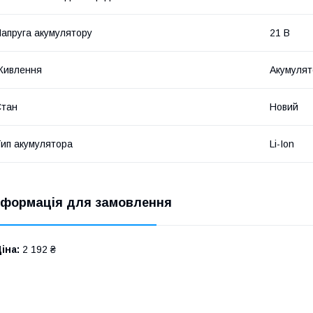
апруга акумулятору
21 В
Живлення
Акумулят
Стан
Новий
ип акумулятора
Li-Ion
нформація для замовлення
іна:
2 192 ₴