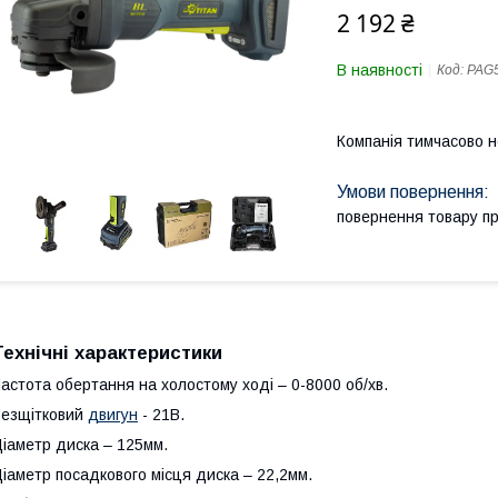
2 192 ₴
В наявності
Код:
PAG
Компанія тимчасово 
повернення товару п
Технічні характеристики
астота обертання на холостому ході – 0-8000 об/хв.
езщітковий
двигун
- 21В.
іаметр диска – 125мм.
іаметр посадкового місця диска – 22,2мм.