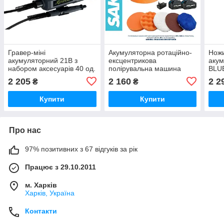
Гравер-міні
Акумуляторна ротаційно-
Ножи
акумуляторний 21В з
ексцентрикова
аку
набором аксесуарів 40 од.
полірувальна машина
BLU
TITAN PBM2140-CORE
SAKUMA CTDA1221B-
SET0
2 205
2 160
2 2
₴
₴
CORE SET124SB
бат. 
Купити
Купити
Про нас
97% позитивних з 67 відгуків за рік
Працює з 29.10.2011
м. Харків
Харків, Україна
Контакти