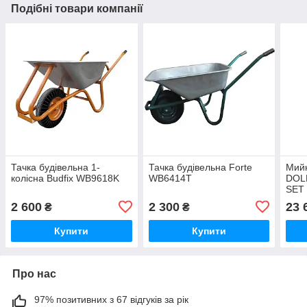
Подібні товари компанії
Тачка будівельна 1-
Тачка будівельна Forte
Мийк
колісна Budfix WB9618K
WB6414T
DOL
SET 
2 600
2 300
23 
₴
₴
Купити
Купити
Про нас
97% позитивних з 67 відгуків за рік