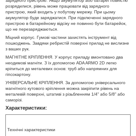
зарядного пристрою. Якщо акумулятор або батареї повністю
розрядилися, рівень може працювати від зарядного
пристрою, який входить у побутову мережу. При цьому
акумулятор буде заряджатися. При підключенні зарядного
пристрою в батарейному відсіку не повинно бути батарейок,
що не перезаряджаються.
Міцний корпус. Гумові частини захистять інструмент від
пошкоджень. Завдяки ребристій поверхні прилад не вислизне
з ваших рук.
МАГНІТНЕ КРІПЛЕННЯ. У корпус приладу вмонтовано два
неодимові магніти. З їх допомогою ADA ARMO 2D легко
кріпиться до металевих основ: труб або напрямних для
гіпсокартону.
УНІВЕРСАЛЬНЕ КРІПЛЕННЯ. За допомогою універсального
магнітного кутового кріплення можна закріпити рівень на
металевій поверхні, штативі з різьбленням 1/4" або 5/8" або
саморізі.
Характеристики:
Технічні характеристики