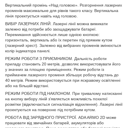
Вертикальний промінь «Над головою». Розгорнення лазерних
променів максимальне для рівнів такого класу. Вертикальна
лінія проектується навіть над головою.
ВИБІР ЛАЗЕРНИХ ЛІНІЙ. Лазерні лінії можна вимикати
залежно від потреби або заощаджувати батареї.
Перемикання здійснюється лише однією кнопкою:
горизонталь, вертикаль або їх перетин під прямим кутом
(лазерний хрест). Залежно від вибраних променів змінюється
колір індикатора панелі.
РЕЖИМ РОБОТИ З ПРИЄМНИКОМ. Дальність роботи
приладу становить 20 метрів, дозволяє використовувати його
у значних за площею приміщеннях. Режим роботи із
приймачем лазерного променя збільшує робочу відстань до
40 метрів. Режим використовується при яскравому освітленні
або на більшій відстані.
РЕЖИМ РОБОТИ ПІД НАКЛОНОМ. При тривалому натисканні
на кнопку вибору ліній з'являється можливість похилої
розмітки (відключається сигналізація відхилення). Лазерні лінії
проектуються на поверхню під потрібним кутом.
РОБОТА ВІД ЗАРЯДНОГО ПРИСТРОЇ. ADA ARMO 2D може
працювати від звичайних батарей, акумуляторів або