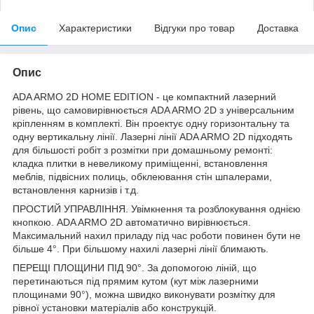
Опис
Характеристики
Відгуки про товар
Доставка
Опис
ADA ARMO 2D HOME EDITION - це компактний лазерний
рівень, що самовирівнюється ADA ARMO 2D з універсальним
кріпленням в комплекті. Він проектує одну горизонтальну та
одну вертикальну лінії. Лазерні лінії ADA ARMO 2D підходять
для більшості робіт з розмітки при домашньому ремонті:
кладка плитки в невеликому приміщенні, встановлення
меблів, підвісних полиць, обклеювання стін шпалерами,
встановлення карнизів і т.д.
ПРОСТИЙ УПРАВЛІННЯ. Увімкнення та розблокування однією
кнопкою. ADA ARMO 2D автоматично вирівнюється.
Максимальний нахил приладу під час роботи повинен бути не
більше 4°. При більшому нахилі лазерні лінії блимають.
ПЕРЕЩІ ПЛОЩИНИ ПІД 90°. За допомогою ліній, що
перетинаються під прямим кутом (кут між лазерними
площинами 90°), можна швидко виконувати розмітку для
рівної установки матеріалів або конструкцій.