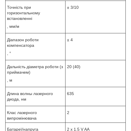
Точність при
± 3/10
горизонтальному
встановленні
, мм/м
Діапазон роботи
± 4
компенсатора
, °
Дальність діаметра роботи (з
20 (40)
приймачем)
, м
Длина волны лазерного
635
диода, нм
Клас лазерного
2
випромінювача
Батареї/напруга
2 x 1.5 V AA