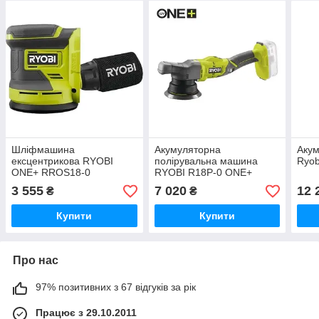
Шліфмашина
Акумуляторна
Акум
ексцентрикова RYOBI
полірувальна машина
Ryo
ONE+ RROS18-0
RYOBI R18P-0 ONE+
3 555
7 020
12 
₴
₴
Купити
Купити
Про нас
97% позитивних з 67 відгуків за рік
Працює з 29.10.2011