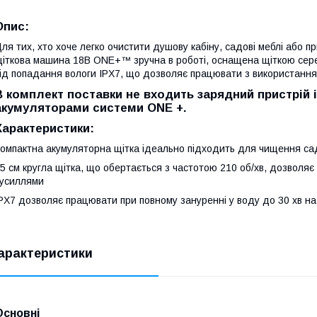
Опис:
ля тих, хто хоче легко очистити душову кабіну, садові меблі або
іткова машина 18В ONE+™ зручна в роботі, оснащена щіткою серед
ід попадання вологи IPX7, що дозволяє працювати з використання
В комплект поставки не входить зарядний пристрій 
акумуляторами системи
ONE +.
Характеристики
:
омпактна акумуляторна щітка ідеально підходить для чищення сад
5 см кругла щітка, що обертається з частотою 210 об/хв, дозволя
усиллями
PX7 дозволяє працювати при повному зануренні у воду до 30 хв на 
арактеристики
Основні