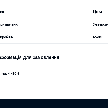
ип
Щітка
ризначення
Універса
иробник
Ryobi
нформація для замовлення
іна:
4 410 ₴