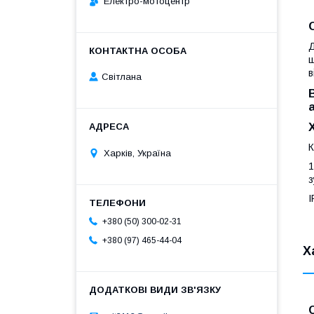
Електро-мотоцентр
Д
щ
в
Світлана
К
Харків, Україна
1
з
I
+380 (50) 300-02-31
+380 (97) 465-44-04
Х