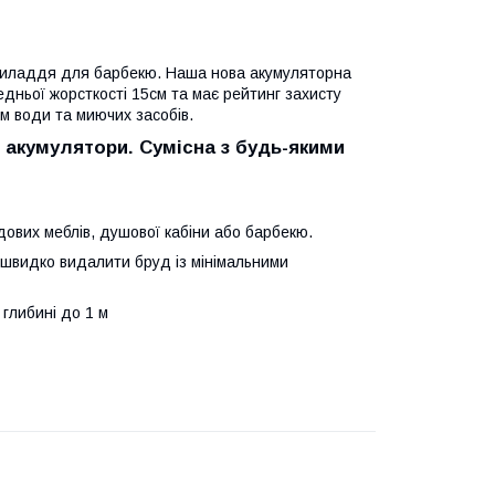
 приладдя для барбекю. Наша нова акумуляторна
ньої жорсткості 15см та має рейтинг захисту
м води та миючих засобів.
і акумулятори.
Сумісна з будь-якими
ових меблів, душової кабіни або барбекю.
є швидко видалити бруд із мінімальними
глибині до 1 м