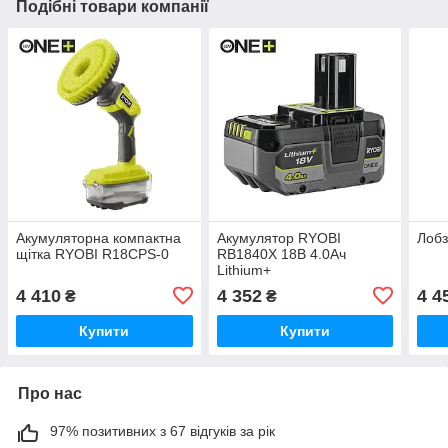
Подібні товари компанії
Акумуляторна компактна
Акумулятор RYOBI
Лобз
щітка RYOBI R18CPS-0
RB1840X 18В 4.0Ач
Lithium+
4 410
4 352
4 4
₴
₴
Купити
Купити
Про нас
97% позитивних з 67 відгуків за рік