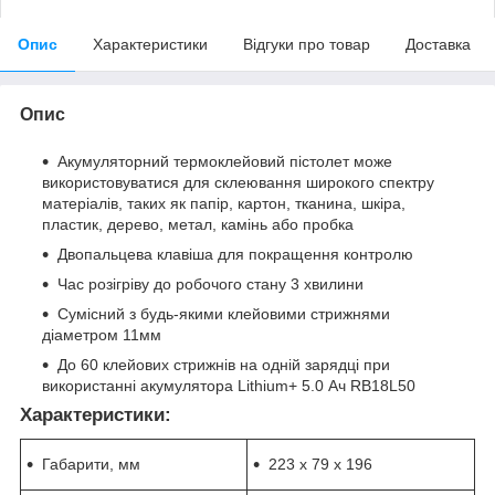
Опис
Характеристики
Відгуки про товар
Доставка
Опис
Акумуляторний термоклейовий пістолет може
використовуватися для склеювання широкого спектру
матеріалів, таких як папір, картон, тканина, шкіра,
пластик, дерево, метал, камінь або пробка
Двопальцева клавіша для покращення контролю
Час розігріву до робочого стану 3 хвилини
Сумісний з будь-якими клейовими стрижнями
діаметром 11мм
До 60 клейових стрижнів на одній зарядці при
використанні акумулятора Lithium+ 5.0 Ач RB18L50
Характеристики
:
Габарити, мм
223 х 79 х 196