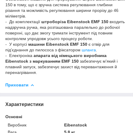
150 в тому, що є зручна система регулювання глибини
різання та можливість регулювання ширини прорізу до 46
міліметрів.
- До комплектації
штроборіза Eibenstock EMF 150
входить
надзручна ручка, яка розташована паралельно до робочої
поверхні, що дає змогу тримати інструмент під повним
контролем упродовж усього процесу роботи.
- У корпусі
машини Eibenstock EMF 150
є отвір для
під'єднання до пилососа з фіксатором
шланга
.
- Електроніка
апарата від німецького виробника
Eibenstock з маркуванням EMF 150
забезпечує м'який і
плавний запуск, забезпечує захист від перевантаження й
перенагрівання.
Приховати
Характеристики
Основні
Виробник
Eibenstock
Вага
5.8 кг