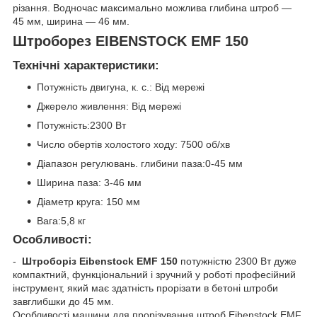
різання. Водночас максимально можлива глибина штроб —
45 мм, ширина — 46 мм.
Штроборез EIBENSTOCK EMF 150
Технічні характеристики:
Потужність двигуна, к. с.: Від мережі
Джерело живлення: Від мережі
Потужність:2300 Вт
Число обертів холостого ходу: 7500 об/хв
Діапазон регулювань. глибини паза:0-45 мм
Ширина паза: 3-46 мм
Діаметр круга: 150 мм
Вага:5,8 кг
Особливості:
-
Штроборіз Eibenstock EMF 150
потужністю 2300 Вт дуже
компактний, функціональний і зручний у роботі професійний
інструмент, який має здатність прорізати в бетоні штроби
завглибшки до 45 мм.
Особливості машини для прорізування штроб Eibenstock EMF