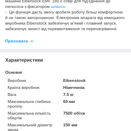
машини Eibensock EMF 180 є отвір для під'єднання до
пилососа з фіксатором
шланга
.
- Ця функція дасть змогу зробити роботу більш комфортною
й не такою запорошеною. Електроніка апарата від німецького
виробника Eibenstock забезпечує м'який і плавний запуск,
забезпечує захист від перевантаження та перенагрівання.
Приховати
Характеристики
Основні
Виробник
Eibenstock
Країна виробник
Німеччина
Вага
7.5 кг
Максимальна глибина
60 мм
пропілу
Максимальна кількість
7500 об/хв
обертів
Максимальний діаметр
150 мм
диска