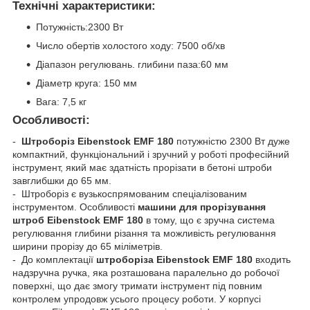
Технічні характеристики:
Потужність:2300 Вт
Число обертів холостого ходу: 7500 об/хв
Діапазон регулювань. глибини паза:60 мм
Діаметр круга: 150 мм
Вага: 7,5 кг
Особливості:
-
Штроборіз Eibenstock EMF 180
потужністю 2300 Вт дуже
компактний, функціональний і зручний у роботі професійний
інструмент, який має здатність прорізати в бетоні штроби
завглибшки до 65 мм.
- Штроборіз є вузькоспрямованим спеціалізованим
інструментом. Особливості
машини для прорізування
штроб Eibenstock EMF 180
в тому, що є зручна система
регулювання глибини різання та можливість регулювання
ширини прорізу до 65 міліметрів.
- До комплектації
штроборіза Eibenstock EMF 180
входить
надзручна ручка, яка розташована паралельно до робочої
поверхні, що дає змогу тримати інструмент під повним
контролем упродовж усього процесу роботи. У корпусі