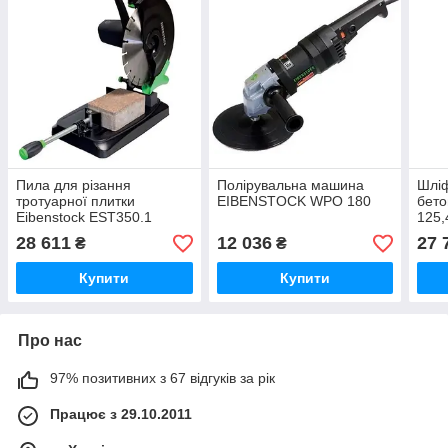
Пила для різання
Полірувальна машина
Шлі
тротуарної плитки
EIBENSTOCK WPO 180
бето
Eibenstock EST350.1
125,
28 611
12 036
27 
₴
₴
Купити
Купити
Про нас
97% позитивних з 67 відгуків за рік
Працює з 29.10.2011