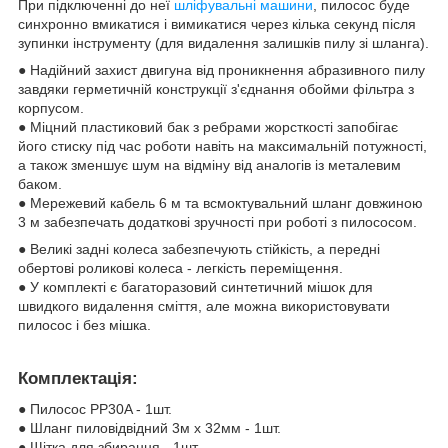
При підключенні до неї
шліфувальні машини
, пилосос буде
синхронно вмикатися і вимикатися через кілька секунд після
зупинки інструменту (для видалення залишків пилу зі шланга).
● Надійний захист двигуна від проникнення абразивного пилу
завдяки герметичній конструкції з'єднання обойми фільтра з
корпусом.
● Міцний пластиковий бак з ребрами жорсткості запобігає
його стиску під час роботи навіть на максимальній потужності,
а також зменшує шум на відміну від аналогів із металевим
баком.
● Мережевий кабель 6 м та всмоктувальний шланг довжиною
3 м забезпечать додаткові зручності при роботі з пилососом.
● Великі задні колеса забезпечують стійкість, а передні
обертові роликові колеса - легкість переміщення.
● У комплекті є багаторазовий синтетичний мішок для
швидкого видалення сміття, але можна використовувати
пилосос і без мішка.
Комплектація:
● Пилосос PP30A - 1шт.
● Шланг пиловідвідний 3м х 32мм - 1шт.
● Щітка для збирання - 1шт.