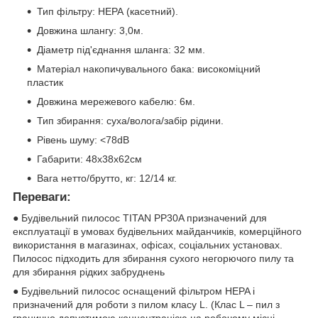
Тип фільтру: НЕРА (касетний).
Довжина шлангу: 3,0м.
Діаметр під'єднання шланга: 32 мм.
Матеріал накопичувального бака: високоміцний
пластик
Довжина мережевого кабелю: 6м.
Тип збирання: суха/волога/забір рідини.
Рівень шуму: <78dB
Габарити: 48х38х62см
Вага нетто/брутто, кг: 12/14 кг.
Переваги:
● Будівельний пилосос TITAN PP30A призначений для
експлуатації в умовах будівельних майданчиків, комерційного
використання в магазинах, офісах, соціальних установах.
Пилосос підходить для збирання сухого негорючого пилу та
для збирання рідких забруднень
● Будівельний пилосос оснащений фільтром HEPA і
призначений для роботи з пилом класу L. (Клас L – пил з