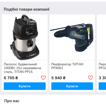
Подібні товари компанії
Пилосос будівельний
Перфоратор ТИТАН
Пер
1000Вт, 15л нержавіюча
PP4001
PP3
сталь, TITAN PP15
6 705
5 940
3 3
₴
₴
Купити
Купити
Про нас