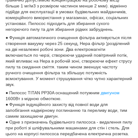
гранично допустимою концентрацією на робочому місці
більше 1 мг/м3 з розміром частинок менше 2 мкм). відмінно
підійде для експлуатації в умовах будівельних майданчиків,
комерційного використання у магазинах, офісах, соціальних
установах. Пилосос підходить для збирання сухого
негорючого пилу та для збирання рідких забруднень.
● Функція автоматичного очищення фільтра активується після
створення вакууму через 25 секунд, Hepa фільтр ¦розділений
на дві незалежні робочі зони. Два електромагніти
включаються по черзі, створюючи ударний повітряний потік,
який впливає на Hepa в робочій зоні, створюючи ефект струсу
пилу та скидання сміття. таким чином зменшує частоту
ручного очищення фільтра та збільшує потужність
всмоктування. У момент струшування чітко чутно характерний
звук.
● Пилосос TITAN PP30A оснащений потужним
двигуном
1600Вт з мідною обмоткою.
● Функція індукційного захисту від повної води для
запобігання надмірному поглинанню та переливу води, тим
самим захищаючи двигун.
● Одне з призначень будівельного пилососа - видалення пилу
при роботі зі шліфувальними машинами для стін і стель. Для
цього на корпусі пилососа передбачена електрична розетка.