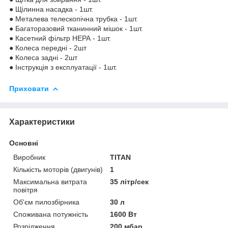
● Щілинна насадка - 1шт.
● Металева телескопічна трубка - 1шт.
● Багаторазовий тканинний мішок - 1шт.
● Касетний фільтр НЕРА - 1шт.
● Колеса передні - 2шт
● Колеса задні - 2шт
● Інструкція з експлуатації - 1шт.
Приховати
Характеристики
Основні
Виробник
TITAN
Кількість моторів (двигунів)
1
Максимальна витрата
35 літр/сек
повітря
Об'єм пилозбірника
30 л
Споживана потужність
1600 Вт
Розрідження
200 мбар