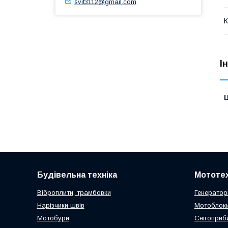
svit3112@gmail.com
К
І
Ц
Будівельна техніка
Мототех
Віброплити, трамбовки
Генератор
Нарізчики швів
Мотоблоки
Мотобури
Снігоприб