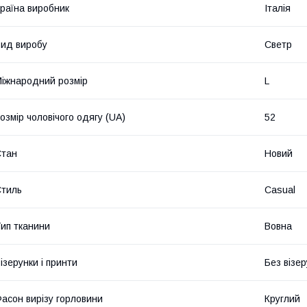
раїна виробник
Італія
ид виробу
Светр
іжнародний розмір
L
озмір чоловічого одягу (UA)
52
Стан
Новий
тиль
Casual
ип тканини
Вовна
ізерунки і принти
Без візер
асон вирізу горловини
Круглий