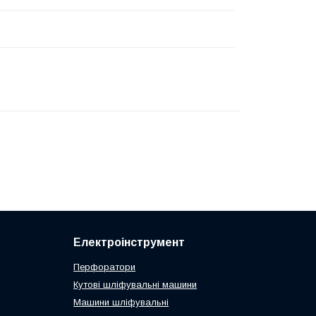
Електроінструмент
Перфоратори
Кутові шліфувальні машини
Машини шліфувальні