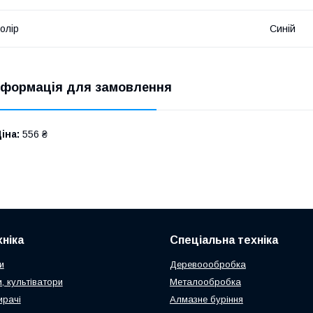
олір
Синій
нформація для замовлення
іна:
556 ₴
ніка
Спеціальна техніка
и
Деревоообробка
, культіватори
Металообробка
ирачі
Алмазне буріння