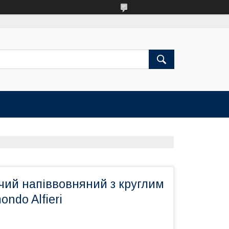
чий напіввовняний з круглим
ndo Alfieri