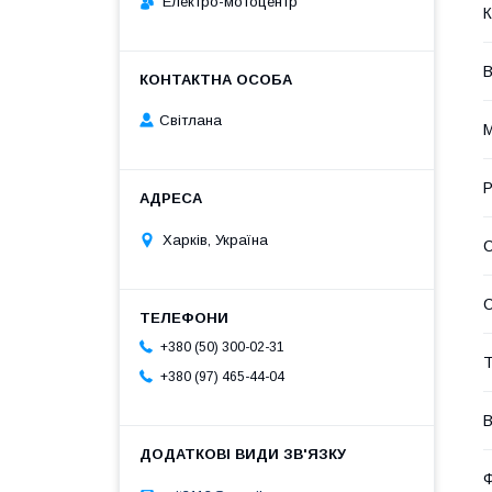
Електро-мотоцентр
К
В
Світлана
М
Р
Харків, Україна
С
+380 (50) 300-02-31
Т
+380 (97) 465-44-04
В
Ф