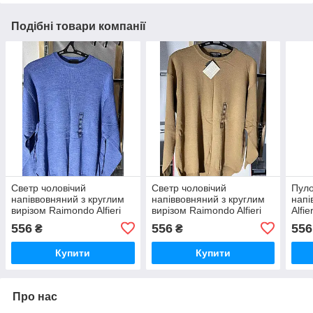
Подібні товари компанії
Светр чоловічий
Светр чоловічий
Пуло
напіввовняний з круглим
напіввовняний з круглим
напі
вирізом Raimondo Alfieri
вирізом Raimondo Alfieri
Alfie
вирі
556
556
556
₴
₴
Купити
Купити
Про нас