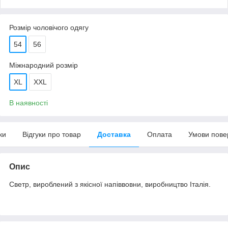
Розмір чоловічого одягу
54
56
Міжнародний розмір
XL
XXL
В наявності
ки
Відгуки про товар
Доставка
Оплата
Умови пове
Опис
Светр, вироблений з якісної напіввовни, виробництво Італія.