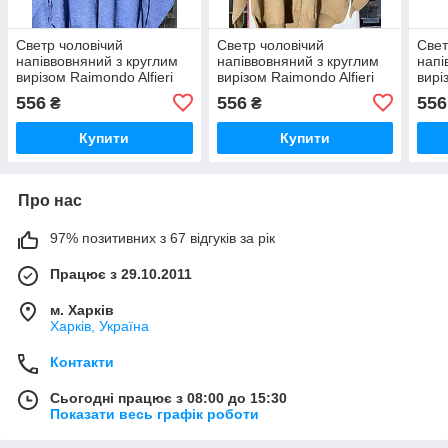
Светр чоловічий
Светр чоловічий
Свет
напіввовняний з круглим
напіввовняний з круглим
напі
вирізом Raimondo Alfieri
вирізом Raimondo Alfieri
вирі
556
556
556
₴
₴
Купити
Купити
Про нас
97% позитивних з 67 відгуків за рік
Працює з 29.10.2011
м. Харків
Харків, Україна
Контакти
Сьогодні працює з 08:00 до 15:30
Показати весь графік роботи