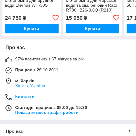
Мотопомпа для брудної
Мотопомпа для морської
Мото
води Eternus WH-30S
води та хім. речовин Rato
50H
RT80HB26-3.8Q (R210)
24 750
15 050
17 
₴
₴
Купити
Купити
Про нас
97% позитивних з 67 відгуків за рік
Працює з 29.10.2011
м. Харків
Харків, Україна
Контакти
Сьогодні працює з 08:00 до 15:30
Показати весь графік роботи
Про нас