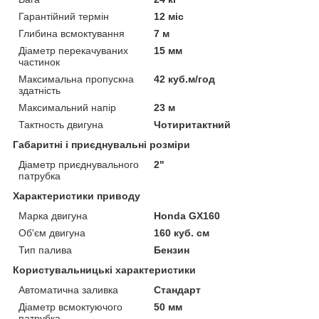
Гарантійний термін
12 міс
Глибина всмоктування
7 м
Діаметр перекачуваних
15 мм
частинок
Максимальна пропускна
42 куб.м/год
здатність
Максимальний напір
23 м
Тактность двигуна
Чотиритактний
Габаритні і приєднувальні розміри
Діаметр приєднувального
2"
патрубка
Характеристики приводу
Марка двигуна
Honda GX160
Об'єм двигуна
160 куб. см
Тип палива
Бензин
Користувальницькі характеристики
Автоматична заливка
Стандарт
Діаметр всмоктуючого
50 мм
патрубка