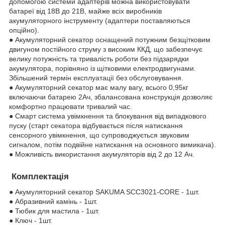
допомогою системи адаптерів можна використовувати
батареї від 18В до 21В, майже всіх виробників
акумуляторного інструменту (адаптери поставляються
опційно).
● Акумуляторний секатор оснащений потужним безщітковим
двигуном постійного струму з високим ККД, що забезпечує
велику потужність та тривалість роботи без підзарядки
акумулятора, порівняно із щітковими електродвигунами.
Збільшений термін експлуатації без обслуговування.
● Акумуляторний секатор має малу вагу, всього 0,95кг
включаючи батарею 2Ач, збалансована конструкція дозволяє
комфортно працювати тривалий час.
● Смарт система увімкнення та блокування від випадкового
пуску (старт секатора відбувається після натискання
сенсорного увімкнення, що супроводжується звуковим
сигналом, потім подвійне натискання на основного вимикача).
● Можливість використання акумуляторів від 2 до 12 Ач.
Комплектація
● Акумуляторний секатор SAKUMA SCC3021-CORE - 1шт.
● Абразивний камінь - 1шт.
● Тюбик для мастила - 1шт.
● Ключ - 1шт.