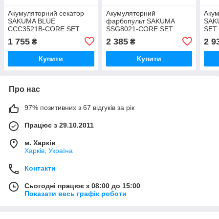
Акумуляторний секатор
Акумуляторний
Акум
SAKUMA BLUE
фарбопульт SAKUMA
SAK
CCC3521B-CORE SET
SSG8021-CORE SET
SET
SYSTEM CORE 21
1 755
2 385
2 9
₴
₴
Купити
Купити
Про нас
97% позитивних з 67 відгуків за рік
Працює з 29.10.2011
м. Харків
Харків, Україна
Контакти
Сьогодні працює з 08:00 до 15:00
Показати весь графік роботи