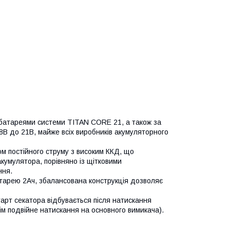
батареями системи TITAN CORE 21, а також за
8В до 21В, майже всіх виробників акумуляторного
м постійного струму з високим ККД, що
акумулятора, порівняно із щітковими
ння.
атарею 2Ач, збалансована конструкція дозволяє
тарт секатора відбувається після натискання
ім подвійне натискання на основного вимикача).