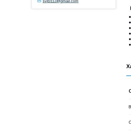
svit3112@gmail.com
●
●
●
●
●
Х
В