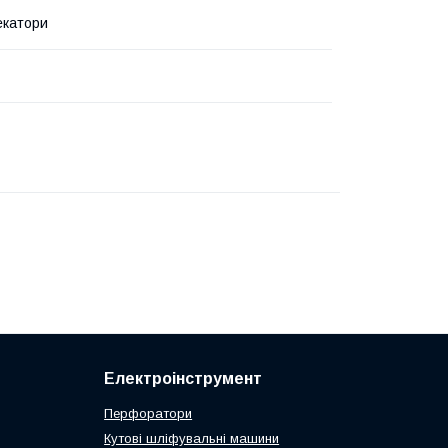
екатори
Електроінструмент
Перфоратори
Кутові шліфувальні машини