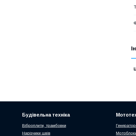
Т
Ф
І
Ц
Будівельна техніка
Мототех
Віброплити, трамбовки
Генератор
Нарізчики швів
Мотоблоки