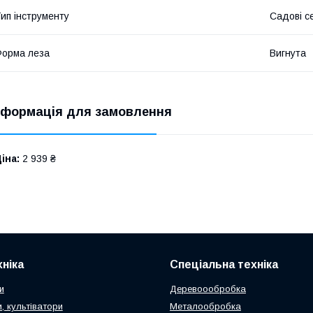
ип інструменту
Садові с
орма леза
Вигнута
нформація для замовлення
іна:
2 939 ₴
ніка
Спеціальна техніка
и
Деревоообробка
, культіватори
Металообробка