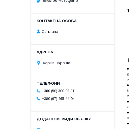
Електро-мотоцентр
Світлана
Харків, Україна
●
д
і
●
з
+380 (50) 300-02-31
е
+380 (97) 465-44-04
●
к
●
с
●