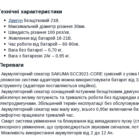
Технічні характеристики
Двигун
безщітковий 21В.
Максимальний діаметр різання 30мм.
Швидкість різання 100 рез/хв.
Живлення від батарей 18-21В.
Час роботи від батарей – 60-80хв.
Вага без батареї – 0,70 кг.
Вага з батареєю 2Аг – 0,95 кг.
Переваги
 Акумуляторний секатор SAKUMA SCC3021-CORE сумісний з усіма 
опомогою системи адаптерів можна використовувати батареї від 1
нструменту (адаптери поставляються опційно).
 Акумуляторний секатор оснащений потужним безщітковим двигуно
абезпечує велику потужність та тривалість роботи без підзарядки 
лектродвигунами. Збільшений термін експлуатації без обслуговува
 Акумуляторний секатор має малу вагу, всього 0,95кг включаючи б
омфортно працювати тривалий час.
 Смарт система увімкнення та блокування від випадкового пуску (с
енсорного увімкнення, що супроводжується звуковим сигналом, пот
 Можливість використання акумуляторів від 2 до 12 Ач.