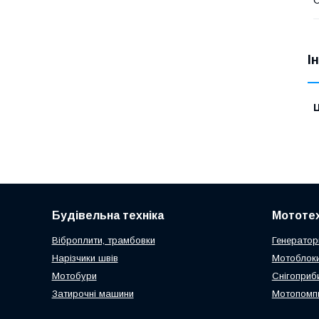
І
Ц
Будівельна техніка
Мототех
Віброплити, трамбовки
Генератор
Нарізчики швів
Мотоблоки
Мотобури
Снігоприб
Затирочні машини
Мотопомп