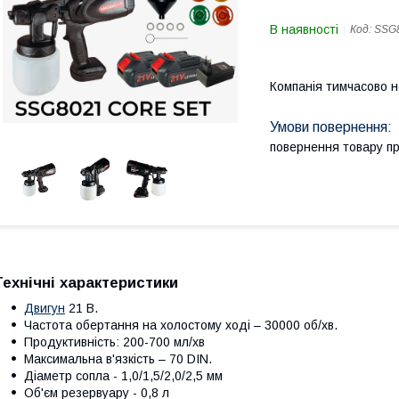
В наявності
Код:
SSG
Компанія тимчасово 
повернення товару п
Технічні характеристики
Двигун
21 В.
Частота обертання на холостому ході – 30000 об/хв.
Продуктивність: 200-700 мл/хв
Максимальна в'язкість – 70 DIN.
Діаметр сопла - 1,0/1,5/2,0/2,5 мм
Об'єм резервуару - 0,8 л