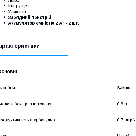
Лійка.
Інструкція
Упаковка
Зарядний пристрійї
Акумулятор ємністю 2 Аг - 2 шт.
арактеристики
Основні
иробник
Sakuma
мність бака розпилювача
0.8 л
родуктивність фарбопульта
0.7 літр/х