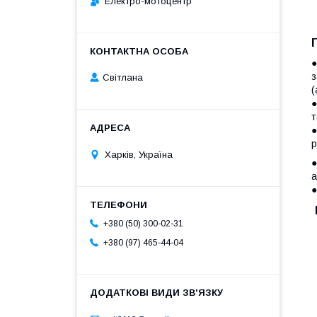
Електро-мотоцентр
●
з
Світлана
(
●
т
●
р
Харків, Україна
●
а
●
+380 (50) 300-02-31
+380 (97) 465-44-04