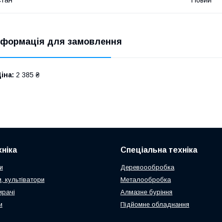
Стан
Новий
нформація для замовлення
іна:
2 385 ₴
ніка
Спеціальна техніка
и
Деревоообробка
, культіватори
Металообробка
ирачі
Алмазне буріння
и
Підйомне обладнання