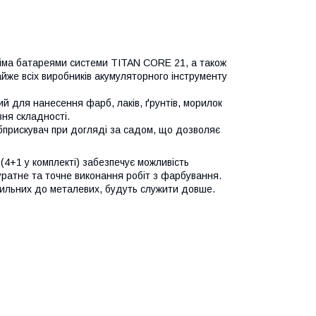
іма батареями системи TITAN CORE 21, а також
йже всіх виробників акумуляторного інструменту
для нанесення фарб, лаків, ґрунтів, морилок
вня складності.
бприскувач при догляді за садом, що дозволяє
(4+1 у комплекті) забезпечує можливість
ратне та точне виконання робіт з фарбування.
 схильних до металевих, будуть служити довше.