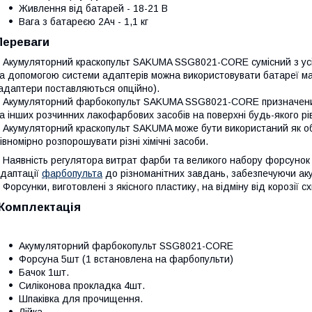
Живлення від батарей - 18-21 В
Вага з батареєю 2Ач - 1,1 кг
Переваги
 Акумуляторний краскопульт SAKUMA SSG8021-CORE сумісний з ус
а допомогою системи адаптерів можна використовувати батареї ма
адаптери поставляються опційно).
 Акумуляторний фарбокопульт SAKUMA SSG8021-CORE призначений 
а інших розчинних лакофарбових засобів на поверхні будь-якого рі
 Акумуляторний краскопульт SAKUMA може бути використаний як о
івномірно розпорошувати різні хімічні засоби.
 Наявність регулятора витрат фарби та великого набору форсунок 
даптації
фарбопульта
до різноманітних завдань, забезпечуючи аку
 Форсунки, виготовлені з якісного пластику, на відміну від корозії
Комплектація
Акумуляторний фарбокопульт SSG8021-CORE
Форсуна 5шт (1 встановлена на фарбопульти)
Бачок 1шт.
Силіконова прокладка 4шт.
Шпаківка для прочищення.