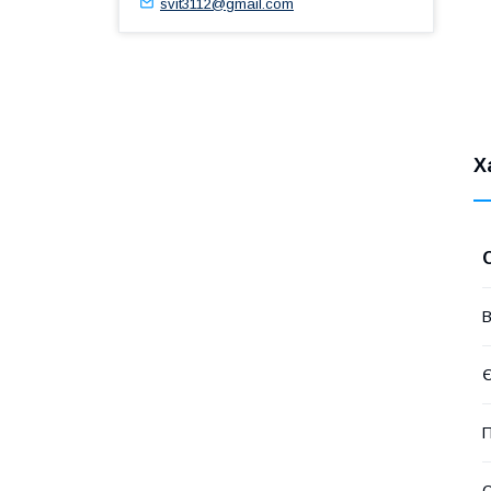
svit3112@gmail.com
Х
В
Є
П