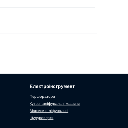
Електроінструмент
Перфоратори
Кутові шліфувальні машини
Машини шліфувальні
Шуруповерти