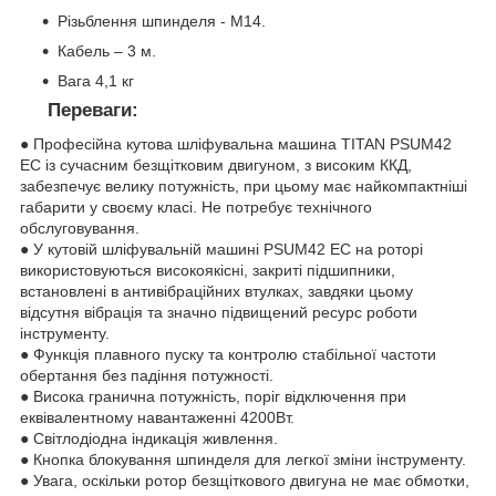
Різьблення шпинделя - М14.
Кабель – 3 м.
Вага 4,1 кг
Переваги:
● Професійна кутова шліфувальна машина TITAN PSUM42
EC із сучасним безщітковим двигуном, з високим ККД,
забезпечує велику потужність, при цьому має найкомпактніші
габарити у своєму класі. Не потребує технічного
обслуговування.
● У кутовій шліфувальній машині PSUM42 EC на роторі
використовуються високоякісні, закриті підшипники,
встановлені в антивібраційних втулках, завдяки цьому
відсутня вібрація та значно підвищений ресурс роботи
інструменту.
● Функція плавного пуску та контролю стабільної частоти
обертання без падіння потужності.
● Висока гранична потужність, поріг відключення при
еквівалентному навантаженні 4200Вт.
● Світлодіодна індикація живлення.
● Кнопка блокування шпинделя для легкої зміни інструменту.
● Увага, оскільки ротор безщіткового двигуна не має обмотки,