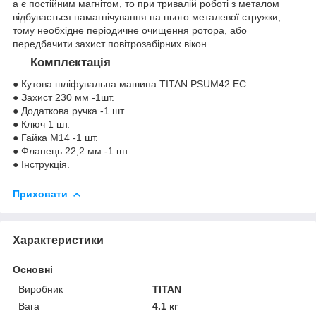
а є постійним магнітом, то при тривалій роботі з металом
відбувається намагнічування на нього металевої стружки,
тому необхідне періодичне очищення ротора, або
передбачити захист повітрозабірних вікон.
Комплектація
● Кутова шліфувальна машина TITAN PSUM42 EC.
● Захист 230 мм -1шт.
● Додаткова ручка -1 шт.
● Ключ 1 шт.
● Гайка М14 -1 шт.
● Фланець 22,2 мм -1 шт.
● Інструкція.
Приховати
Характеристики
Основні
Виробник
TITAN
Вага
4.1 кг