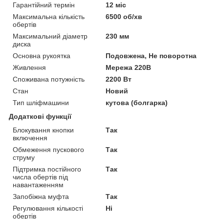
Гарантійний термін
12 міс
Максимальна кількість
6500 об/хв
обертів
Максимальний діаметр
230 мм
диска
Основна рукоятка
Подовжена, Не поворотна
Живлення
Мережа 220В
Споживана потужність
2200 Вт
Стан
Новий
Тип шліфмашини
кутова (болгарка)
Додаткові функції
Блокування кнопки
Так
включення
Обмеження пускового
Так
струму
Підтримка постійного
Так
числа обертів під
навантаженням
Запобіжна муфта
Так
Регулювання кількості
Ні
обертів