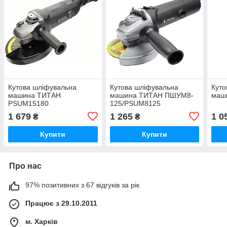
Кутова шліфувальна
Кутова шліфувальна
Куто
машина ТИТАН
машина ТИТАН ПШУМ8-
маш
PSUM15180
125/PSUM8125
1 679
1 265
1 0
₴
₴
Купити
Купити
Про нас
97% позитивних з 67 відгуків за рік
Працює з 29.10.2011
м. Харків