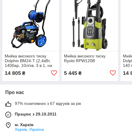
Мийка високого тиску
Мийка високого тиску
Мийк
Dolphin BM24-T (2,4кВт,
Ryobi RPW120B
Dolp
140бар, 10л/хв, 3 в 1, на
140 
колесах, настінне кріпл.,
шлан
14 805
5 445
14 
₴
₴
котушка зі шлангом 15м)
кріп
Про нас
97% позитивних з 67 відгуків за рік
Працює з 29.10.2011
м. Харків
Харків, Україна