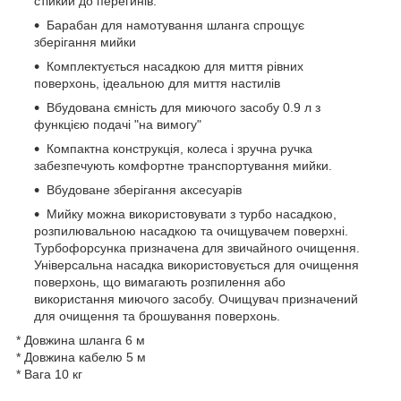
стійкий до перегинів.
Барабан для намотування шланга спрощує
зберігання мийки
Комплектується насадкою для миття рівних
поверхонь, ідеальною для миття настилів
Вбудована ємність для миючого засобу 0.9 л з
функцією подачі "на вимогу"
Компактна конструкція, колеса і зручна ручка
забезпечують комфортне транспортування мийки.
Вбудоване зберігання аксесуарів
Мийку можна використовувати з турбо насадкою,
розпилювальною насадкою та очищувачем поверхні.
Турбофорсунка призначена для звичайного очищення.
Універсальна насадка використовується для очищення
поверхонь, що вимагають розпилення або
використання миючого засобу. Очищувач призначений
для очищення та брошування поверхонь.
* Довжина шланга 6 м
* Довжина кабелю 5 м
* Вага 10 кг