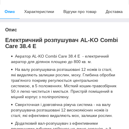
Опис
Характеристики
Відгуки про товар
Доставка
Опис
Електричний розпушувач AL-KO Combi
Care 38.4 E
Аератор AL-KO Combi Care 38.4 E - електричний
аератор для ділянок площею до 800 кв. м.
На валу розпушувача розташовані 12 ножів із сталі,
які видаляють залишки рослин, моху. Глибина обробки
трав'яного покриву регулюється центральною
системою, в 5 положеннях. Місткий кошик-травозбірник
50 л легко чиститься і миється. Пристрій поміщений в
міцний корпус з поліпропілену.
Сверхточная і довговічна ріжуча система - на валу
розпушувача розташовані 12 високоякісних ножів із
сталі, які ефективно видаляють мох, залишки рослин.
Додатковий вал-розпушувач з ефективними
пружинними зубцями здійснює не лише аерацію, а й