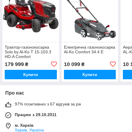
Трактор-газонокосарка
Електрична газонокосарка
Аера
Solo by Al-Ko T 15-103.3
Al-Ko Comfort 34.4 E
AL-
HD-A Comfort
179 999
10 099
10 
₴
₴
Купити
Купити
Про нас
97% позитивних з 67 відгуків за рік
Працює з 29.10.2011
м. Харків
Харків, Україна