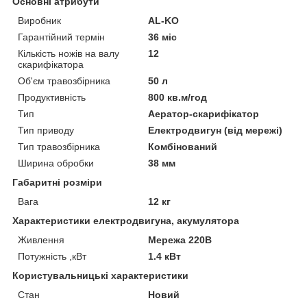
Основні атрибути
Виробник
AL-KO
Гарантійний термін
36 міс
Кількість ножів на валу
12
скарифікатора
Об'єм травозбірника
50 л
Продуктивність
800 кв.м/год
Тип
Аератор-скарифікатор
Тип приводу
Електродвигун (від мережі)
Тип травозбірника
Комбінований
Ширина обробки
38 мм
Габаритні розміри
Вага
12 кг
Характеристики електродвигуна, акумулятора
Живлення
Мережа 220В
Потужність ,кВт
1.4 кВт
Користувальницькі характеристики
Стан
Новий