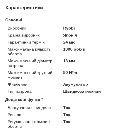
Характеристики
Основні
Виробник
Ryobi
Країна виробник
Японія
Гарантійний термін
24 міс
Максимальна кількість
1800 об/хв
обертів
Максимальний діаметр
13 мм
патрона
Максимальний крутний
50 H*m
момент
Живлення
Акумулятор
Тип патрона
Швидкозатискний
Додаткові функції
Блокування шпинделя
Так
Реверс
Так
Регулювання кількості
Так
обертів