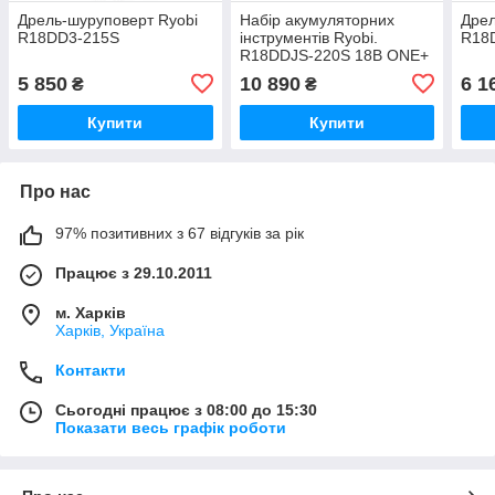
Дрель-шуруповерт Ryobi
Набір акумуляторних
Дрел
R18DD3-215S
інструментів Ryobi.
R18
R18DDJS-220S 18B ONE+
(R18JS, R18DD3, зарядне
5 850
10 890
6 1
₴
₴
та 2 акб 2Аг, в сумці)
Купити
Купити
Про нас
97% позитивних з 67 відгуків за рік
Працює з 29.10.2011
м. Харків
Харків, Україна
Контакти
Сьогодні працює з 08:00 до 15:30
Показати весь графік роботи