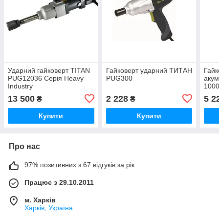
Ударний гайковерт TITAN
Гайковерт ударний ТИТАН
Гайк
PUG12036 Серія Heavy
PUG300
акум
Industry
1000
голо
13 500
2 228
5 2
₴
₴
SAK
CIW
Купити
Купити
Про нас
97% позитивних з 67 відгуків за рік
Працює з 29.10.2011
м. Харків
Харків, Україна