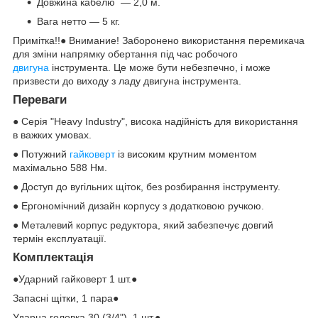
Довжина кабелю — 2,0 м.
Вага нетто — 5 кг.
Примітка!!● Внимание! Заборонено використання перемикача
для зміни напрямку обертання під час робочого
двигуна
інструмента. Це може бути небезпечно, і може
призвести до виходу з ладу двигуна інструмента.
Переваги
● Серія "Heavy Industry", висока надійність для використання
в важких умовах.
● Потужний
гайковерт
із високим крутним моментом
махімально 588 Нм.
● Доступ до вугільних щіток, без розбирання інструменту.
● Ергономічний дизайн корпусу з додатковою ручкою.
● Металевий корпус редуктора, який забезпечує довгий
термін експлуатації.
Комплектація
●Ударний гайковерт 1 шт.●
Запасні щітки, 1 пара●
Ударна головка 30 (3/4"), 1 шт.●