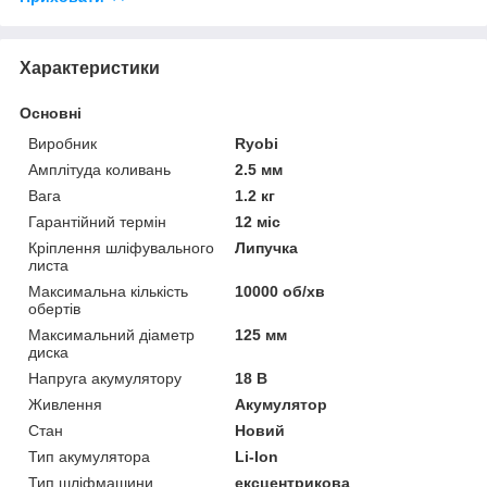
Характеристики
Основні
Виробник
Ryobi
Амплітуда коливань
2.5 мм
Вага
1.2 кг
Гарантійний термін
12 міс
Кріплення шліфувального
Липучка
листа
Максимальна кількість
10000 об/хв
обертів
Максимальний діаметр
125 мм
диска
Напруга акумулятору
18 В
Живлення
Акумулятор
Стан
Новий
Тип акумулятора
Li-Ion
Тип шліфмашини
ексцентрикова