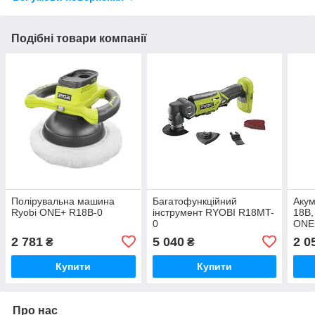
Подібні товари компанії
Полірувальна машина
Багатофункційний
Акум
Ryobi ONE+ R18B-0
інструмент RYOBI R18MT-
18В,
0
ONE
2 781
5 040
2 0
₴
₴
Купити
Купити
Про нас