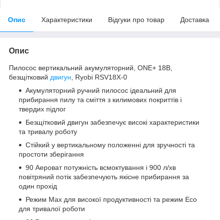
Опис
Характеристики
Відгуки про товар
Доставка
Опис
Пилосос вертикальний акумуляторний, ONE+ 18В,
безщітковий
двигун
, Ryobi RSV18X-0
Акумуляторний ручний пилосос ідеальний для
прибирання пилу та сміття з килимових покриттів і
твердих підлог
Безщітковий двигун забезпечує високі характеристики
та тривалу роботу
Стійкий у вертикальному положенні для зручності та
простоти зберігання
90 Аероват потужність всмоктування і 900 л/хв
повітряний потік забезпечують якісне прибирання за
один прохід
Режим Max для високої продуктивності та режим Eco
для тривалої роботи