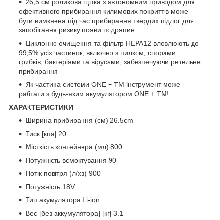
26,5 см роликова щітка з автономним приводом для
ефективного прибирання килимових покриттів може
бути вимкнена під час прибирання твердих підлог для
запобігання ризику появи подряпин
Циклонне очищення та фільтр HEPA12 вловлюють до
99,5% усіх частинок, включно з пилком, спорами
грибків, бактеріями та вірусами, забезпечуючи ретельне
прибирання
Як частина системи ONE + TM інструмент може
рабтати з будь-яким акумулятором ONE + TM!
ХАРАКТЕРИСТИКИ
Ширина прибирання (см) 26.5cm
Тиск [кпа] 20
Місткість контейнера (мл) 800
Потужність всмоктування 90
Потік повітря (л/хв) 900
Потужність 18V
Тип акумулятора Li-ion
Вес [без аккумулятора] [кг] 3.1