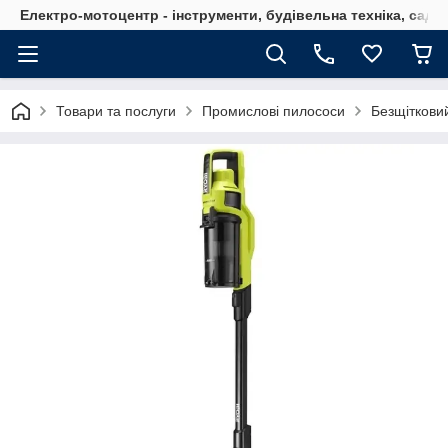
Електро-мотоцентр - інструменти, будівельна техніка, садов
Товари та послуги
Промислові пилососи
Безщіткови