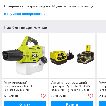
Повернення товару впродовж 14 днів за рахунок покупця
Всі умови повернення
Подібні товари компанії
Акумуляторний
Акумулятор і зарядний
Аку
обприскувач RYOBI
пристрій Ryobi RC18120-
полі
RY18FGA-0 ONE+
150 ONE+ (18 В / 1 х 5.0
RYO
Аг)
6 570
6 165
7 0
₴
₴
Купити
Купити