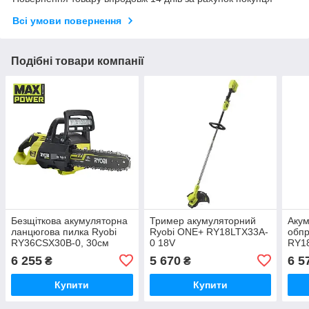
Всі умови повернення
Подібні товари компанії
Безщіткова акумуляторна
Тример акумуляторний
Аку
ланцюгова пилка Ryobi
Ryobi ONE+ RY18LTX33A-
обпр
RY36CSX30B-0, 30см
0 18V
RY1
шина
6 255
5 670
6 5
₴
₴
Купити
Купити