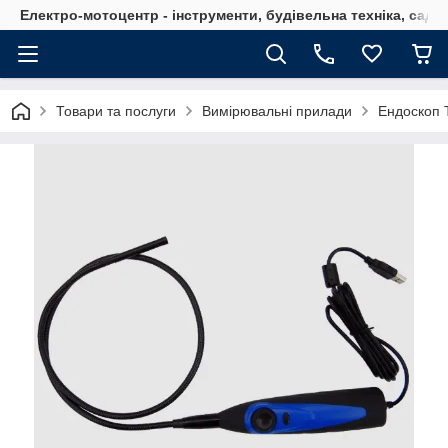
Електро-мотоцентр - інструменти, будівельна техніка, садов
Товари та послуги
Вимірювальні прилади
Ендоскоп 