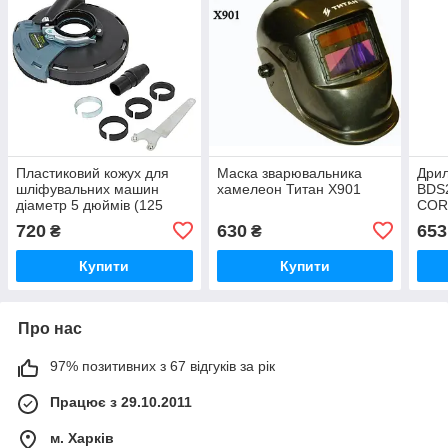
Пластиковий кожух для
Маска зварювальника
Дрил
шліфувальних машин
хамелеон Титан Х901
BDS
діаметр 5 дюймів (125
COR
мм), TITAN USSM111-5
720
630
653
₴
₴
Купити
Купити
Про нас
97% позитивних з 67 відгуків за рік
Працює з 29.10.2011
м. Харків