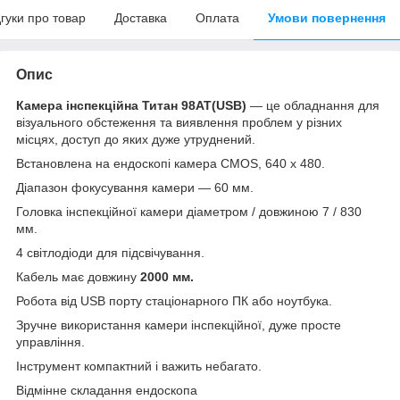
дгуки про товар
Доставка
Оплата
Умови повернення
Опис
Камера інспекційна Титан 98AT(USB)
— це обладнання для
візуального обстеження та виявлення проблем у різних
місцях, доступ до яких дуже утруднений.
Встановлена на ендоскопі камера CMOS, 640 х 480.
Діапазон фокусування камери — 60 мм.
Головка інспекційної камери діаметром / довжиною 7 / 830
мм.
4 світлодіоди для підсвічування.
Кабель має довжину
2000 мм.
Робота від USB порту стаціонарного ПК або ноутбука.
Зручне використання камери інспекційної, дуже просте
управління.
Інструмент компактний і важить небагато.
Відмінне складання ендоскопа