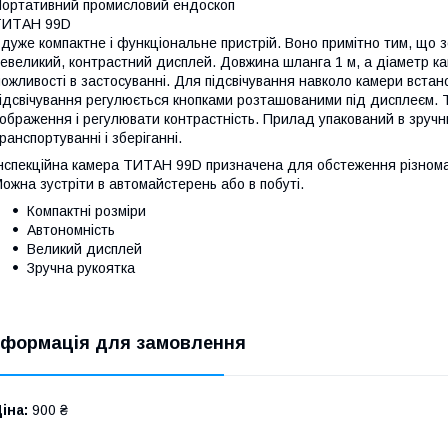
ортативний промисловий ендоскоп
ТИТАН 99D
 дуже компактне і функціональне пристрій. Воно примітно тим, що
евеликий, контрастний дисплей. Довжина шланга 1 м, а діаметр ка
ожливості в застосуванні. Для підсвічування навколо камери встано
ідсвічування регулюється кнопками розташованими під дисплеєм. 
ображення і регулювати контрастність. Прилад упакований в зручн
ранспортуванні і зберіганні.
нспекційна камера ТИТАН 99D призначена для обстеження різномані
ожна зустріти в автомайстерень або в побуті.
Компактні розміри
Автономність
Великий дисплей
Зручна рукоятка
нформація для замовлення
іна:
900 ₴