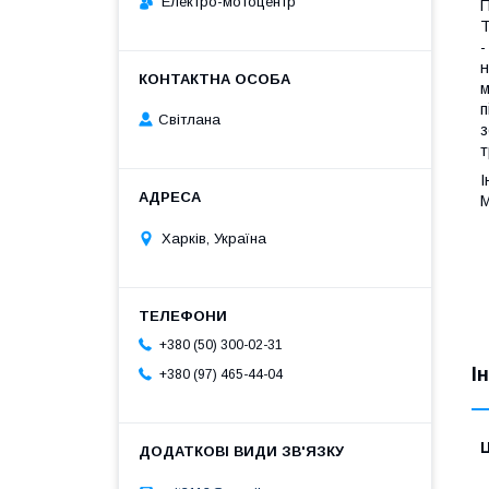
Електро-мотоцентр
П
-
н
м
п
Світлана
з
т
І
М
Харків, Україна
+380 (50) 300-02-31
І
+380 (97) 465-44-04
Ц