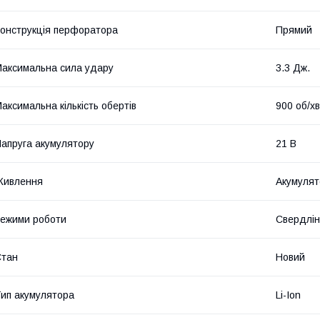
онструкція перфоратора
Прямий
аксимальна сила удару
3.3 Дж.
аксимальна кількість обертів
900 об/хв
апруга акумулятору
21 В
Живлення
Акумулят
ежими роботи
Свердлін
Стан
Новий
ип акумулятора
Li-Ion