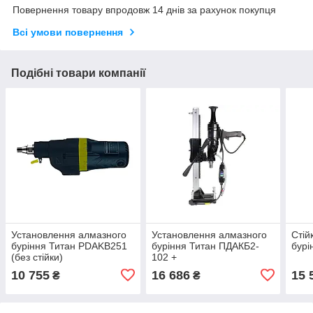
Повернення товару впродовж 14 днів за рахунок покупця
Всі умови повернення
Подібні товари компанії
Установлення алмазного
Установлення алмазного
Стій
буріння Титан PDAKB251
буріння Титан ПДАКБ2-
бур
(без стійки)
102 +
НС100/PDAKB2102NS100
10 755
16 686
15 
₴
₴