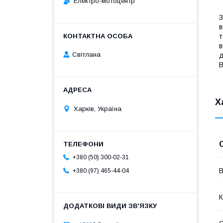
Електро-мотоцентр
З
в
т
в
Світлана
д
В
Х
Харків, Україна
+380 (50) 300-02-31
В
+380 (97) 465-44-04
К