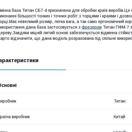
мінна база Титан СБ7-4 призначена для обробки країв виробів.Це
иконанні більшості тонких і точних робіт з торцями і краями і дозвол
орці.Має невеликий розмір, легка вага, а так само ергономічний к
икористання.дана база застосовується з
фрезером
Титан ПФМ-7 з
ереву.Завдяки міцній литий основі забезпечується відмінна стійкі
арто відзначити, що дана модель розрахована під спільне викор
арактеристики
Основні
иробник
Титан
раїна виробник
Китай