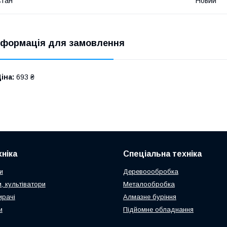
Стан
Новий
нформація для замовлення
іна:
693 ₴
ніка
Спеціальна техніка
и
Деревоообробка
, культіватори
Металообробка
ирачі
Алмазне буріння
и
Підйомне обладнання