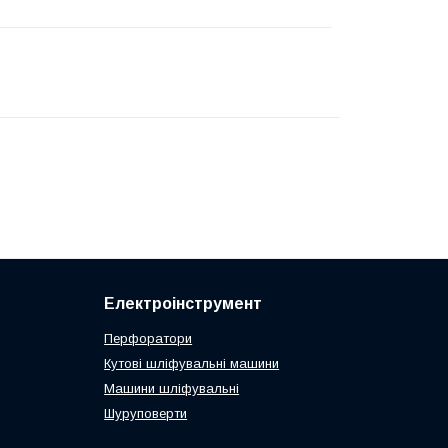
Електроінструмент
Перфоратори
Кутові шліфувальні машини
Машини шліфувальні
Шуруповерти