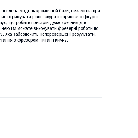
 оновлена модель кромочной бази, незамінна при
яє отримувати рівні і акуратні прямі або фігурні
орпус, що робить пристрій дуже зручним для
 нею Ви можете виконувати фрезерні роботи по
сть, яка забезпечить неперевершені результати.
истання з фрезером Титан ПФМ-7.