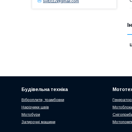
svit3112@gmail.com
І
Ц
Будівельна техніка
Мототех
Віброплити, трамбовки
Генератор
Нарізчики швів
Мотоблоки
Мотобури
Снігоприб
Затирочні машини
Мотопомп