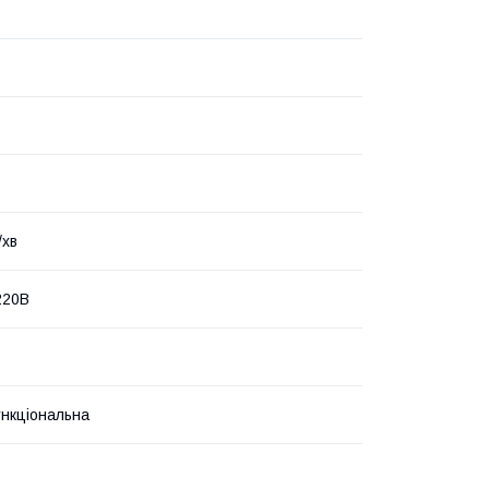
/хв
220В
нкціональна