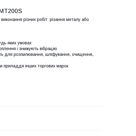
 RMT200S
иконання різних робіт: різання металу або
удь-яких умовах
плення і знижують вібрацію
ить для розпилювання, шліфування, очищення,
и приладдя інших торгових марок