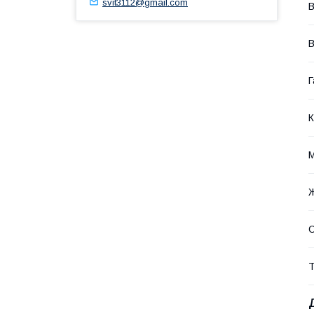
svit3112@gmail.com
В
В
Г
К
М
С