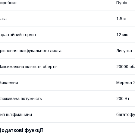
иробник
Ryobi
ага
1.5 кг
арантійний термін
12 міс
ріплення шліфувального листа
Липучка
аксимальна кількість обертів
20000 об
Живлення
Мережа 
поживана потужність
200 Вт
Тип шліфмашини
багатофу
Додаткові функції